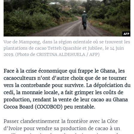
Vue de Mampong, dans la région orientale où se trouvent les
plantations de cacao Tetteh Quarshie et Jubilee, le 14 juin
2019. (Photo de CRISTINA ALDEHUELA / AFP)
Face à la crise économique qui frappe le Ghana, les
cacaoculteurs n'ont d'autre choix que de se tourner
vers la contrebande pour survivre. La dépréciation du
cedi, la monnaie locale, a fait grimper les coûts de
production, rendant la vente de leur cacao au Ghana
Cocoa Board (COCOBOD) peu rentable.
Passer clandestinement la frontière avec la Côte
d'Ivoire pour vendre sa production de cacao à un