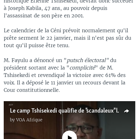
historique Etienne Tshisekedi, devrait donc succéder
à Joseph Kabila, 47 ans, au pouvoir depuis
l'assassinat de son père en 2001.
Le calendrier de la Céni prévoit normalement qu'il
prête serment le 22 janvier, mais il n'est pas sûr du
tout qu'il puisse être tenu.
M. Fayulu a dénoncé un "
putsch électoral"
du
président sortant avec la "
complicité
" de M.
Tshisekedi et revendiqué la victoire avec 61% des
voix. Il a déposé le 11 janvier un recours devant la
Cour constitutionnelle.
Le camp Tshisekedi qualifie de "scandaleux" l'appel de l'UA
by
VOA Afrique
No media source currently available