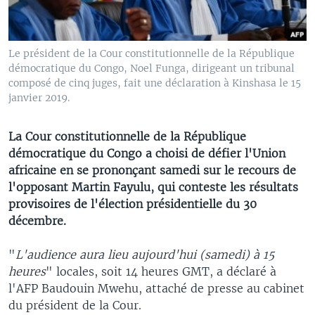
Le président de la Cour constitutionnelle de la République
démocratique du Congo, Noel Funga, dirigeant un tribunal
composé de cinq juges, fait une déclaration à Kinshasa le 15
janvier 2019.
La Cour constitutionnelle de la République
démocratique du Congo a choisi de défier l'Union
africaine en se prononçant samedi sur le recours de
l'opposant Martin Fayulu, qui conteste les résultats
provisoires de l'élection présidentielle du 30
décembre.
"
L'audience aura lieu aujourd'hui (samedi) à 15
heures
" locales, soit 14 heures GMT, a déclaré à
l'AFP Baudouin Mwehu, attaché de presse au cabinet
du président de la Cour.