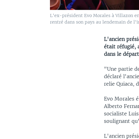
L'ex-président Evo Morales à Villazon en 
rentré dans son pays au lendemain de l'in
L'ancien prési
était réfugié,
dans le dépa
"Une partie de
déclaré l'anci
relie Quiaca, 
Evo Morales é
Alberto Ferna
socialiste Lui
soulignant qu'i
L'ancien prés