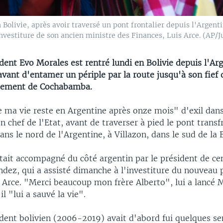
Bolivie, après avoir traversé un pont frontalier depuis l'Argenti
vestiture de son ancien ministre des Finances, Luis Arce. (AP/J
dent Evo Morales est rentré lundi en Bolivie depuis l'Arg
 avant d'entamer un périple par la route jusqu'à son fief
rtement de Cochabamba.
 ma vie reste en Argentine après onze mois" d'exil dans
en chef de l'Etat, avant de traverser à pied le pont transf
dans le nord de l'Argentine, à Villazon, dans le sud de la B
tait accompagné du côté argentin par le président de ce
ndez, qui a assisté dimanche à l'investiture du nouveau 
s Arce. "Merci beaucoup mon frère Alberto", lui a lancé 
l "lui a sauvé la vie".
ident bolivien (2006-2019) avait d'abord fui quelques s