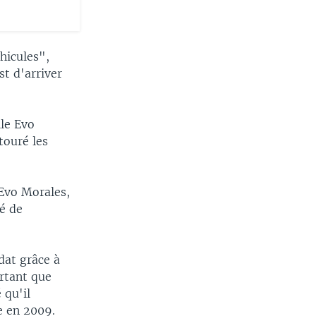
hicules",
st d'arriver
lle Evo
touré les
 Evo Morales,
té de
dat grâce à
urtant que
 qu'il
e en 2009.