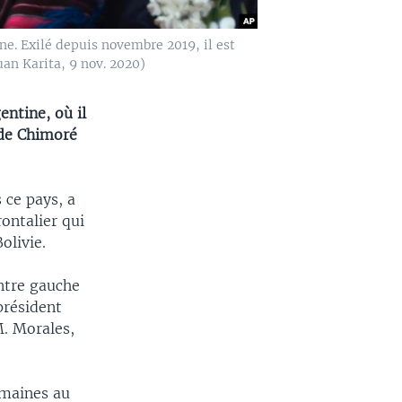
ne. Exilé depuis novembre 2019, il est
uan Karita, 9 nov. 2020)
entine, où il
 de Chimoré
 ce pays, a
rontalier qui
olivie.
ntre gauche
président
M. Morales,
emaines au