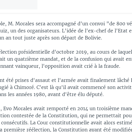
ple, M. Morales sera accompagné d'un convoi "de 800 vé
uiz, un des organisateurs. L'idée de l'ex-chef de l'Etat e
un an tout juste après son départ de Bolivie.
'élection présidentielle d'octobre 2019, au cours de laque
it un quatrième mandat, et de la confusion qui avait en
onnant vainqueur, l'opposition avait crié à la fraude.
nt été prises d'assaut et l'armée avait finalement lâché
fugié à Chimoré. C'est là qu'il avait commencé son activi
ans les années 1980, avant d'être élu député.
, Evo Morales avait remporté en 2014 un troisième man
tion contestée de la Constitution, qui ne permettait po
onsécutifs. La Cour constitutionnelle avait alors estimé
sa première réélection, la Constitution ayant été modifié