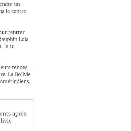
rendre un
ns le centre
our rentrer
dauphin Luis
, le 10
leurs tenues
re. La Bolivie
'Amérindiens,
ents après
livie