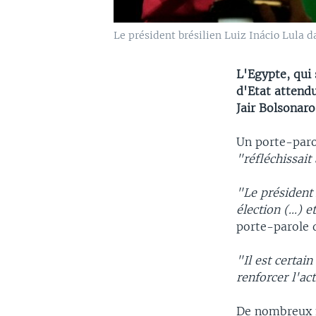
Le président brésilien Luiz Inácio Lula da
L'Egypte, qui 
d'Etat attendu
Jair Bolsonar
Un porte-paro
"réfléchissait
"Le président 
élection (...) 
porte-parole 
"Il est certain
renforcer l'ac
De nombreux mi