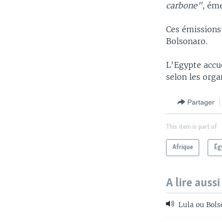
carbone",
émet
Ces émissions
Bolsonaro.
L'Egypte accu
selon les org
Partager
This item is part of
Afrique
Ég
A lire aussi
Lula ou Bolso