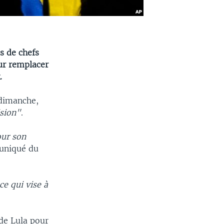
es de chefs
our remplacer
.
 dimanche,
ision"
.
our son
muniqué du
ce qui vise à
 de Lula pour