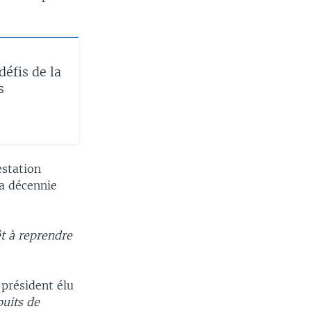
défis de la
s
estation
a décennie
êt à reprendre
e président élu
puits de