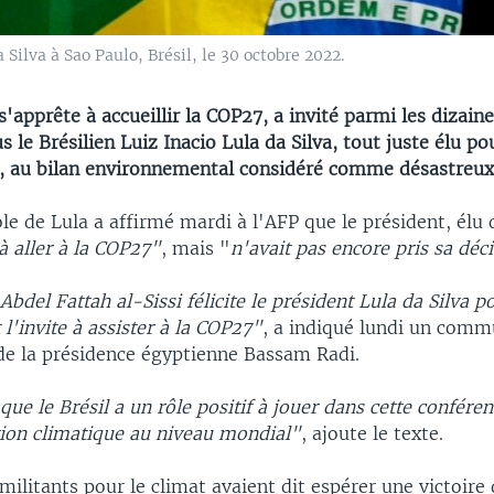
 Silva à Sao Paulo, Brésil, le 30 octobre 2022.
s'apprête à accueillir la COP27, a invité parmi les dizain
s le Brésilien Luiz Inacio Lula da Silva, tout juste élu p
o, au bilan environnemental considéré comme désastreux
le de Lula a affirmé mardi à l'AFP que le président, élu
 à aller à la COP27"
, mais "
n'avait pas encore pris sa déc
Abdel Fattah al-Sissi félicite le président Lula da Silva p
et l'invite à assister à la COP27"
, a indiqué lundi un com
de la présidence égyptienne Bassam Radi.
 que le Brésil a un rôle positif à jouer dans cette conféren
tion climatique au niveau mondial"
, ajoute le texte.
litants pour le climat avaient dit espérer une victoire