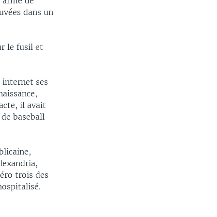
e arme de
ouvées dans un
 le fusil et
internet ses
naissance,
te, il avait
 de baseball
blicaine,
lexandria,
éro trois des
ospitalisé.