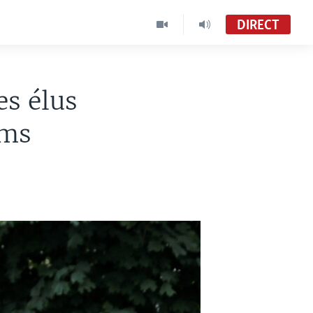
DIRECT
es élus
oms