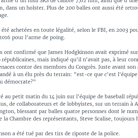
t armé d'un fusil SKS de calibre 7,62 mm, ainsi que d'un
, dans un holster. Plus de 200 balles ont aussi été retr
age.
été achetées en toute légalité, selon le FBI, en 2003 pour
016 pour l'arme de poing.
s ont confirmé que James Hodgkinson avait exprimé sur 
-républicaines, mais indiqué qu'il n'avait pas, à leur con
naces contre des membres du Congrès. Juste avant son ac
ndé à un élu près du terrain: "est-ce que c'est l'équipe
ou démocrate?"
 au petit matin du 14 juin sur l'équipe de baseball répu
s, de collaborateurs et de lobbyistes, sur un terrain à A
ngton, blessant par balles quatre personnes dont le num
e la Chambre des représentants, Steve Scalise, toujours h
on a été tué par des tirs de riposte de la police.