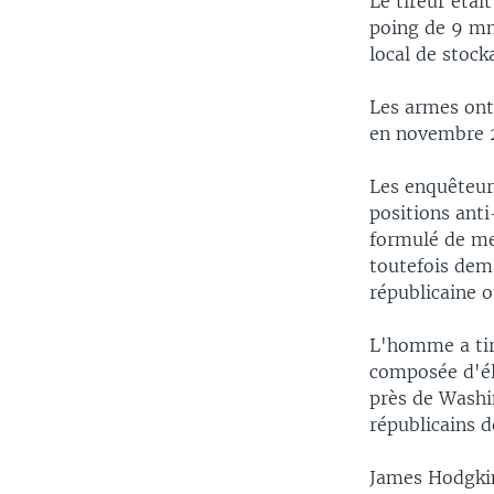
Le tireur étai
poing de 9 mm
local de stock
Les armes ont 
en novembre 2
Les enquêteur
positions anti
formulé de me
toutefois dema
républicaine 
L'homme a tiré
composée d'élu
près de Washi
républicains d
James Hodgkins