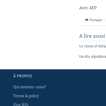
Avec AFP
Partager
A lire aussi
Le tireur d'Alex
Un élu républica
Apprenez L'anglais
À PROPOS
SUIVEZ-NOUS
Qui sommes-nous?
Terms & policy
Flux RSS