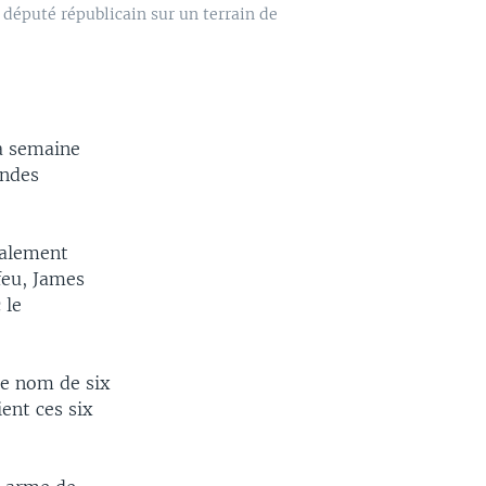
 député républicain sur un terrain de
la semaine
andes
galement
 feu, James
 le
le nom de six
ent ces six