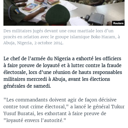
Des militaires jugés devant une cour martiale lors d’un
procès en relation avec le groupe islamique Boko Haram, à
Abuja, Nigeria, 2 octobre 2014.
Le chef de l'armée du Nigeria a exhorté les officiers
à faire preuve de loyauté et à lutter contre la fraude
électorale, lors d'une réunion de hauts responsables
militaires mercredi à Abuja, avant les élections
générales de samedi.
"Les commandants doivent agir de façon décisive
contre tout crime électoral," a lancé le général Tukur
Yusuf Buratai, les exhortant à faire preuve de
"loyauté envers l'autorité."