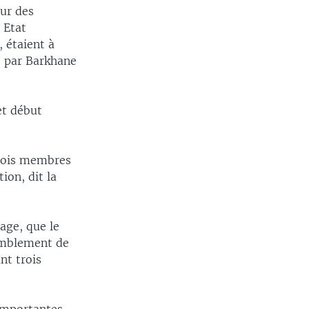
our des
 Etat
, étaient à
e par Barkhane
et début
trois membres
ion, dit la
iage, que le
semblement de
nt trois