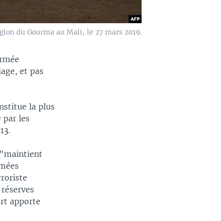
égion du Gourma au Mali, le 27 mars 2019.
armée
iage, et pas
stitue la plus
 par les
13.
 "maintient
rmées
roriste
 réserves
rt apporte