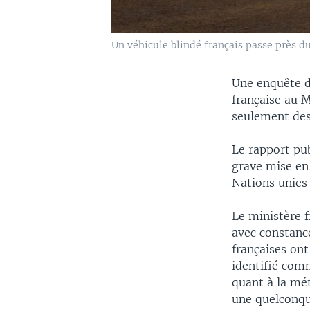
Un véhicule blindé français passe près d
Une enquête d
française au M
seulement des 
Le rapport pu
grave mise en 
Nations unies
Le ministère 
avec constance
françaises ont
identifié com
quant à la mé
une quelconqu