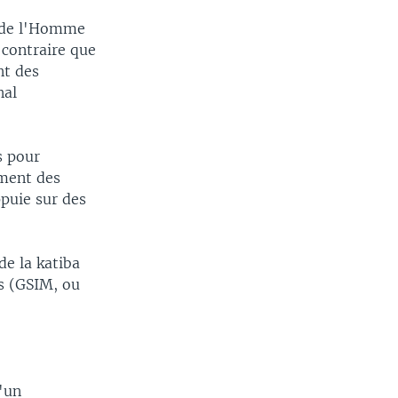
ts de l'Homme
 contraire que
nt des
nal
s pour
ément des
ppuie sur des
e la katiba
s (GSIM, ou
'un