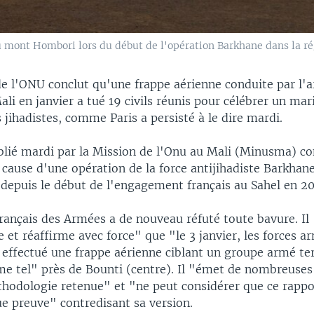
u mont Hombori lors du début de l'opération Barkhane dans la r
e l'ONU conclut qu'une frappe aérienne conduite par l'
ali en janvier a tué 19 civils réunis pour célébrer un mar
jihadistes, comme Paris a persisté à le dire mardi.
blié mardi par la Mission de l'Onu au Mali (Minusma) con
cause d'une opération de la force antijihadiste Barkhane
 depuis le début de l'engagement français au Sahel en 20
français des Armées a de nouveau réfuté toute bavure. Il
 et réaffirme avec force" que "le 3 janvier, les forces a
 effectué une frappe aérienne ciblant un groupe armé ter
me tel" près de Bounti (centre). Il "émet de nombreuses
thodologie retenue" et "ne peut considérer que ce rappo
e preuve" contredisant sa version.