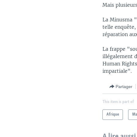
Mais plusieur
La Minusma "r
telle enquête,
réparation aux
La frappe "sou
illégalement 
Human Rights 
impartiale".
Partager
This item is part of
Afrique
Ma
A lire aussi