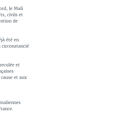
ord, le Mali
s, civils et
ention de
jà été en
 circonstancié
reculée et
nçaises
 cause et aux
s maliennes
France.