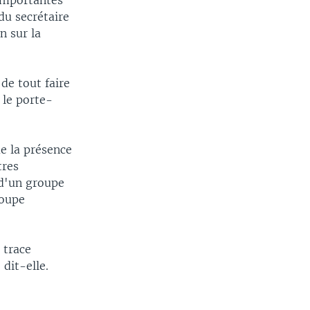
 importantes
 du secrétaire
n sur la
de tout faire
é le porte-
e la présence
tres
t d'un groupe
roupe
 trace
dit-elle.