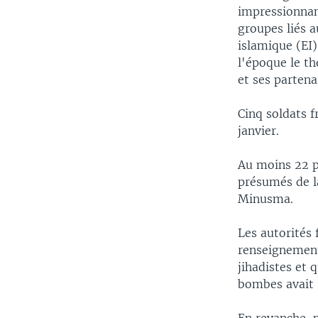
impressionnan
groupes liés a
islamique (EI)
l'époque le th
et ses partena
Cinq soldats f
janvier.
Au moins 22 p
présumés de la
Minusma.
Les autorités 
renseignement
jihadistes et 
bombes avait "