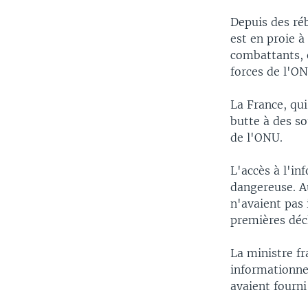
Depuis des réb
est en proie à
combattants, e
forces de l'ON
La France, qu
butte à des s
de l'ONU.
L'accès à l'in
dangereuse. Au
n'avaient pas
premières décl
La ministre fr
informationnel
avaient fourni