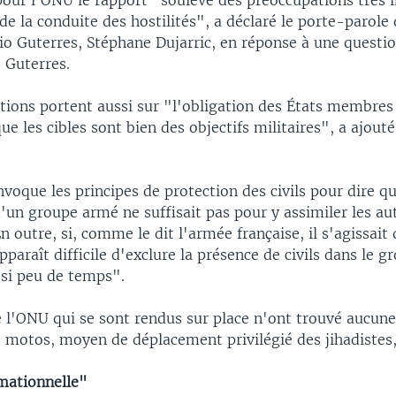
pour l'ONU le rapport "soulève des préoccupations très
 de la conduite des hostilités", a déclaré le porte-parole
o Guterres, Stéphane Dujarric, en réponse à une questio
 Guterres.
tions portent aussi sur "l'obligation des États membres 
que les cibles sont bien des objectifs militaires", a ajout
oque les principes de protection des civils pour dire qu
un groupe armé ne suffisait pas pour y assimiler les au
En outre, si, comme le dit l'armée française, il s'agissai
apparaît difficile d'exclure la présence de civils dans le g
si peu de temps".
e l'ONU qui se sont rendus sur place n'ont trouvé aucune
 motos, moyen de déplacement privilégié des jihadistes, 
mationnelle"