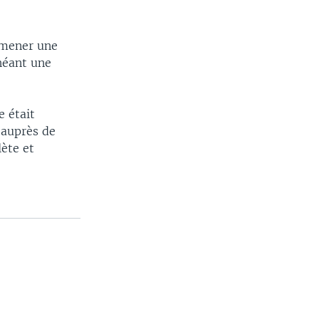
 mener une
chéant une
e était
 auprès de
ète et