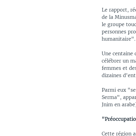
Le rapport, ré
de la Minusma 
le groupe tou
personnes prot
humanitaire".
Une centaine 
célébrer un ma
femmes et des 
dizaines d'ent
Parmi eux "se
Serma", appar
Jnim en arabe)
"Préoccupati
Cette région 