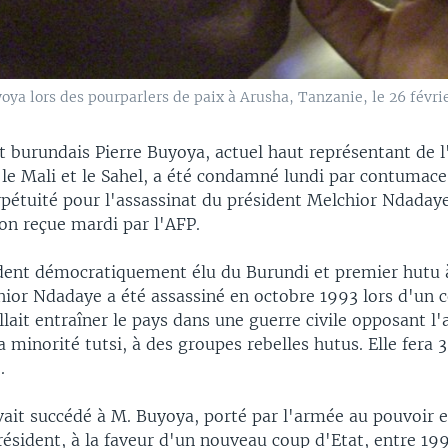
ya lors des pourparlers de paix à Arusha, Tanzanie, le 26 févrie
t burundais Pierre Buyoya, actuel haut représentant de 
 le Mali et le Sahel, a été condamné lundi par contumac
rpétuité pour l'assassinat du président Melchior Ndaday
ion reçue mardi par l'AFP.
dent démocratiquement élu du Burundi et premier hutu 
hior Ndadaye a été assassiné en octobre 1993 lors d'un 
allait entraîner le pays dans une guerre civile opposant l
 minorité tutsi, à des groupes rebelles hutus. Elle fera
.
ait succédé à M. Buyoya, porté par l'armée au pouvoir e
ésident, à la faveur d'un nouveau coup d'Etat, entre 19