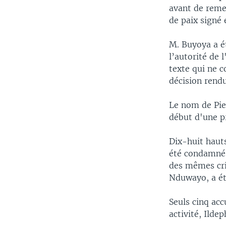
avant de reme
de paix signé
M. Buyoya a ét
l’autorité de 
texte qui ne c
décision rend
Le nom de Pier
début d'une p
Dix-huit hauts
été condamnés
des mêmes cri
Nduwayo, a ét
Seuls cinq acc
activité, Ild