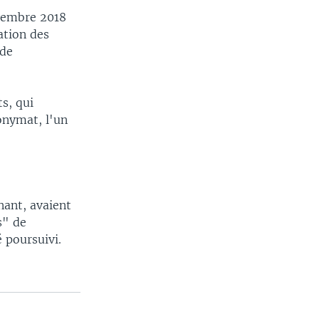
ovembre 2018
ation des
 de
ts, qui
nonymat, l'un
nant, avaient
s" de
 poursuivi.