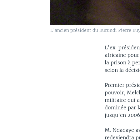
L'ancien président du Burundi Pierre Buyo
L'ex-présiden
africaine pour
la prison à pe
selon la décis
Premier prési
pouvoir, Melc
militaire qui 
dominée par la
jusqu'en 2006
M. Ndadaye av
redeviendra pr