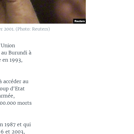
r 2001. (Photo: Reuters)
l'Union
e au Burundi à
e en 1993,
à accéder au
coup d'Etat
'armée,
 300.000 morts
n 1987 et qui
96 et 2003,