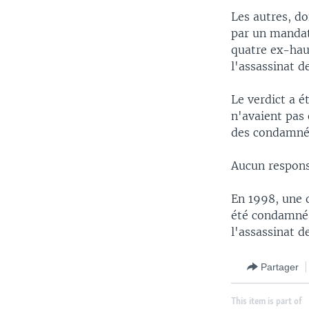
Les autres, d
par un mandat 
quatre ex-haut
l'assassinat 
Le verdict a é
n'avaient pas 
des condamnés
Aucun respons
En 1998, une d
été condamnés
l'assassinat d
Partager
This item is part of