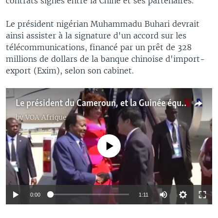
contrats signés entre la Chine et ses partenaires.
Le président nigérian Muhammadu Buhari devrait
ainsi assister à la signature d'un accord sur les
télécommunications, financé par un prêt de 328
millions de dollars de la banque chinoise d'import-
export (Exim), selon son cabinet.
Le président du Cameroun, et la Guinée équatoriale sont arrivés en chine (vidéo)
by
VOA Afrique
No media source currently available
0:00
1:11