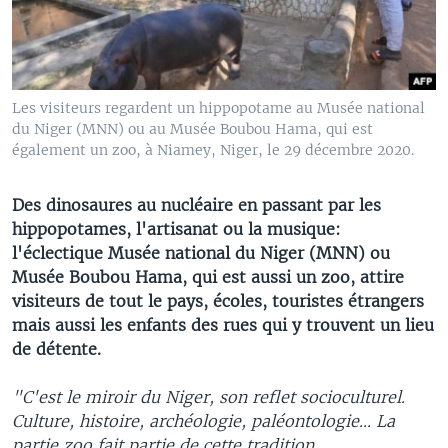
Les visiteurs regardent un hippopotame au Musée national
du Niger (MNN) ou au Musée Boubou Hama, qui est
également un zoo, à Niamey, Niger, le 29 décembre 2020.
Des dinosaures au nucléaire en passant par les
hippopotames, l'artisanat ou la musique:
l'éclectique Musée national du Niger (MNN) ou
Musée Boubou Hama, qui est aussi un zoo, attire
visiteurs de tout le pays, écoles, touristes étrangers
mais aussi les enfants des rues qui y trouvent un lieu
de détente.
"C'est le miroir du Niger, son reflet socioculturel.
Culture, histoire, archéologie, paléontologie... La
partie zoo fait partie de cette tradition