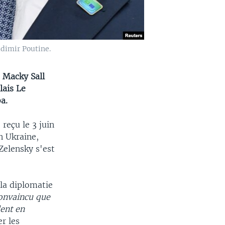
adimir Poutine.
e Macky Sall
lais Le
a.
 reçu le 3 juin
n Ukraine,
Zelensky s'est
 la diplomatie
convaincu que
dent en
er les