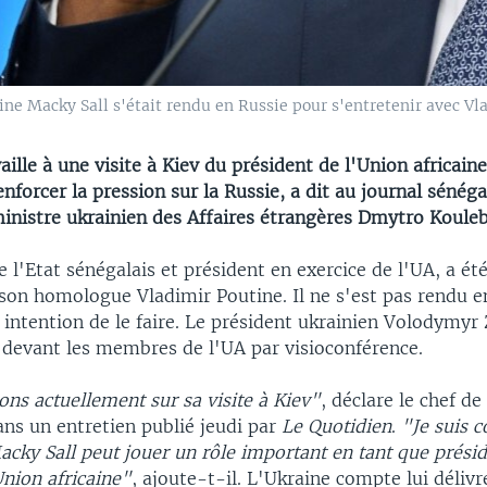
aine Macky Sall s'était rendu en Russie pour s'entretenir avec Vl
aille à une visite à Kiev du président de l'Union africain
enforcer la pression sur la Russie, a dit au journal sénéga
ministre ukrainien des Affaires étrangères Dmytro Kouleb
e l'Etat sénégalais et président en exercice de l'UA, a été
 son homologue Vladimir Poutine. Il ne s'est pas rendu e
 intention de le faire. Le président ukrainien Volodymyr 
 devant les membres de l'UA par visioconférence.
ons actuellement sur sa visite à Kiev"
, déclare le chef de
ans un entretien publié jeudi par
Le Quotidien
.
"Je suis 
acky Sall peut jouer un rôle important en tant que prési
Union africaine"
, ajoute-t-il. L'Ukraine compte lui délivr