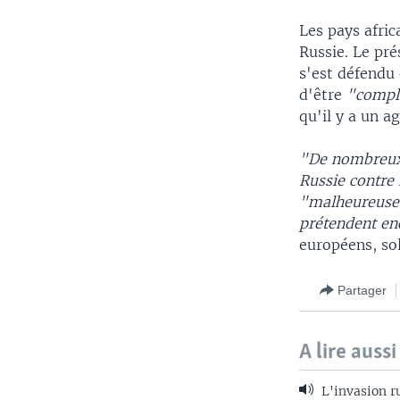
Les pays afric
Russie. Le pré
s'est défendu 
d'être
"compl
qu'il y a un a
"De nombreux 
Russie contre 
"malheureusem
prétendent enc
européens, so
Partager
A lire aussi
L'invasion ru