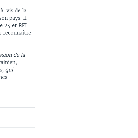
-à-vis de la
on pays. Il
e 24 et RFI
t reconnaître
sion de la
rainien,
s, qui
mes