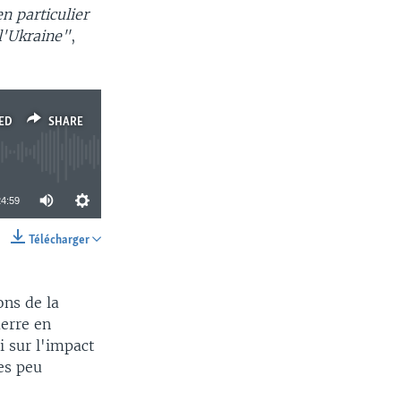
en particulier
 l'Ukraine"
,
ED
SHARE
24:59
Télécharger
SHARE
ons de la
uerre en
i sur l'impact
res peu