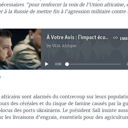
nécessaires
"pour renforcer la voix de l'Union africaine, 
à la Russie de mettre fin à l'agression militaire contre
À Votre Avis : l'impact économique de la guerre en Ukraine sur l'Afrique
EMB
by
VOA Afrique
No media source currently available
0:00
r
EMBED
 africains sont alarmés du contrecoup sur leurs populati
urs des céréales et du risque de famine causés par la g
blocus des ports ukrainiens. Le président Sall insiste auss
ur les livraisons d'engrais, essentiels pour des agricultu