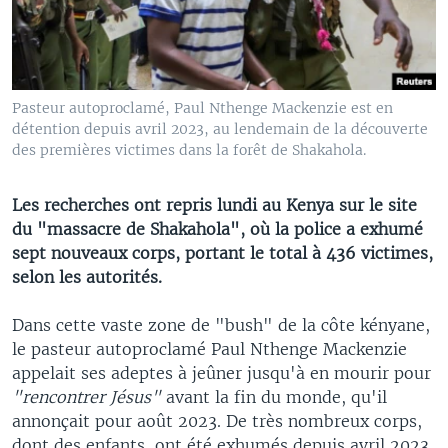
Pasteur autoproclamé, Paul Nthenge Mackenzie est en
détention depuis avril 2023, au lendemain de la découverte
des premières victimes dans la forêt de Shakahola.
Les recherches ont repris lundi au Kenya sur le site
du "massacre de Shakahola", où la police a exhumé
sept nouveaux corps, portant le total à 436 victimes,
selon les autorités.
Dans cette vaste zone de "bush" de la côte kényane,
le pasteur autoproclamé Paul Nthenge Mackenzie
appelait ses adeptes à jeûner jusqu'à en mourir pour
"rencontrer Jésus"
avant la fin du monde, qu'il
annonçait pour août 2023. De très nombreux corps,
dont des enfants, ont été exhumés depuis avril 2023.