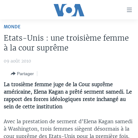
Liens
d'accessibilité
Menu
MONDE
principal
À LA UNE
Etats-Unis : une troisième femme
Retour
TV
AFRIQUE
à
à la cour suprême
la
RADIO
ÉTATS-UNIS
LE MONDE AUJOURD'HUI
navigation
09 août 2010
AUTRES LANGUES
MONDE
VOA60 AFRIQUE
LE MONDE AUJOURD'HUI
principale
Partager
Retour
SPORT
WASHINGTON FORUM
À VOTRE AVIS
BAMBARA
à
Apprenez L'anglais
La trosième femme juge de la Cour suprême
CORRESPONDANT VOA
VOTRE SANTÉ VOTRE AVENIR
FULFULDE
la
américaine, Elena Kagan a prêté serment samedi. Le
recherche
rapport des forces idéologiques reste inchangé au
SUIVEZ-NOUS
FOCUS SAHEL
LE MONDE AU FÉMININ
LINGALA
sein de cette institution
REPORTAGES
L'AMÉRIQUE ET VOUS
SANGO
Avec la prestation de serment d’Elena Kagan samedi
VOUS + NOUS
DIALOGUE DES RELIGIONS
Langues
à Washington, trois femmes siègent désormais à la
CARNET DE SANTÉ
RM SHOW
cour suprême des Etats-Unis pour la première fois.