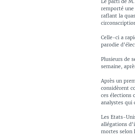
Le parti de M
remporté une v
raflant la qu
circonscriptio
Celle-ci a ra
parodie d'élec
Plusieurs de s
semaine, après
Après un prem
considèrent c
ces élections 
analystes qui 
Les Etats-Uni
allégations d'
mortes selon l