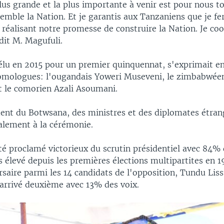
lus grande et la plus importante à venir est pour nous t
emble la Nation. Et je garantis aux Tanzaniens que je fe
réalisant notre promesse de construire la Nation. Je coo
dit M. Magufuli.
 élu en 2015 pour un premier quinquennat, s'exprimait e
homologues: l'ougandais Yoweri Museveni, le zimbabwé
 le comorien Azali Asoumani.
dent du Botwsana, des ministres et des diplomates étran
galement à la cérémonie.
é proclamé victorieux du scrutin présidentiel avec 84% d
us élevé depuis les premières élections multipartites en 
rsaire parmi les 14 candidats de l'opposition, Tundu Liss
arrivé deuxième avec 13% des voix.