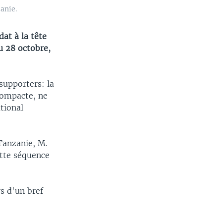
anie.
at à la tête
du 28 octobre,
 supporters: la
compacte, ne
ational
 Tanzanie, M.
ette séquence
rs d'un bref