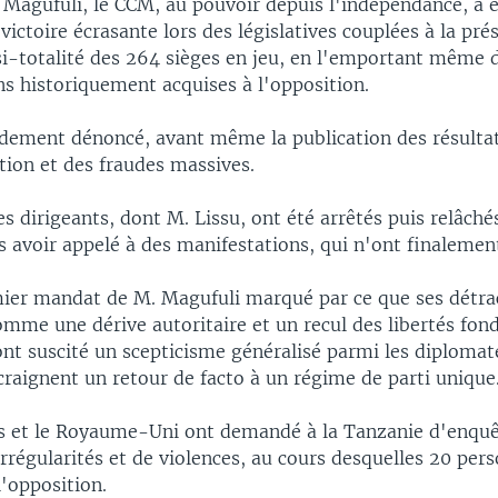
. Magufuli, le CCM, au pouvoir depuis l'indépendance, a
ictoire écrasante lors des législatives couplées à la prés
asi-totalité des 264 sièges en jeu, en l'emportant même 
ns historiquement acquises à l'opposition.
pidement dénoncé, avant même la publication des résulta
tion et des fraudes massives.
es dirigeants, dont M. Lissu, ont été arrêtés puis relâch
 avoir appelé à des manifestations, qui n'ont finalement
ier mandat de M. Magufuli marqué par ce que ses détra
omme une dérive autoritaire et un recul des libertés fon
ont suscité un scepticisme généralisé parmi les diplomate
craignent un retour de facto à un régime de parti unique
s et le Royaume-Uni ont demandé à la Tanzanie d'enquêt
irrégularités et de violences, au cours desquelles 20 per
'opposition.