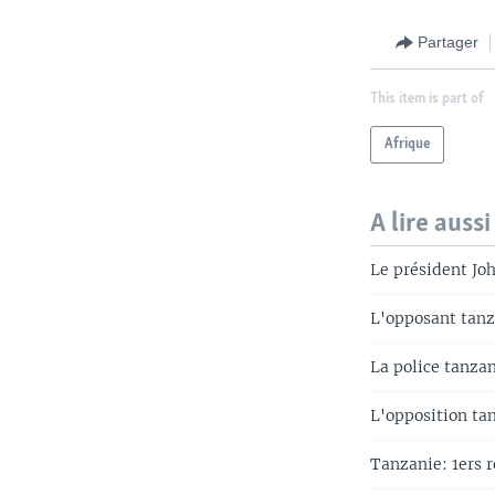
Partager
This item is part of
Afrique
A lire aussi
Le président Jo
L'opposant tanz
La police tanzan
L'opposition tan
Tanzanie: 1ers r