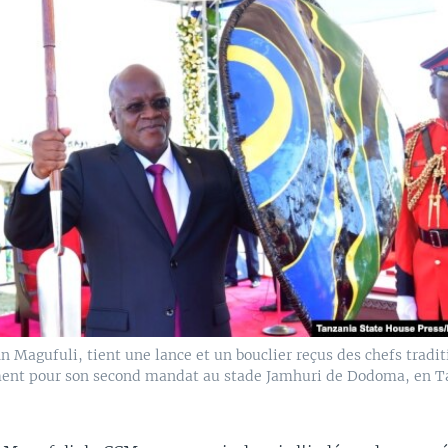
n Magufuli, tient une lance et un bouclier reçus des chefs tradi
ment pour son second mandat au stade Jamhuri de Dodoma, en Ta