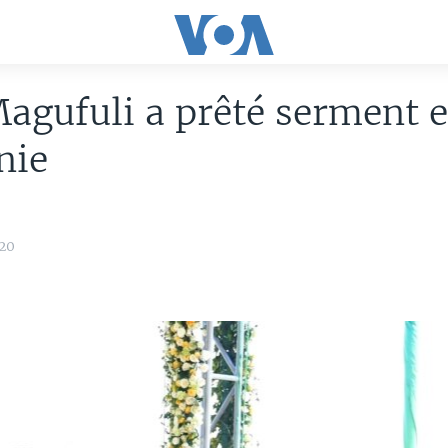
agufuli a prêté serment 
nie
20