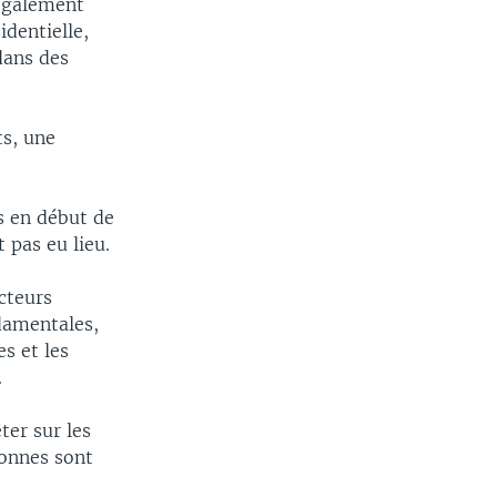
 également
identielle,
dans des
ts, une
és en début de
 pas eu lieu.
cteurs
damentales,
s et les
.
er sur les
sonnes sont