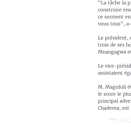
"La tâche la p
construire ens
ce serment en 
vous tous", a 
Le président,
trois de ses 
Mnangagwa et
Le vice-prési
assistaient é
M. Magufuli ét
le score le pl
principal adve
Chadema, est 