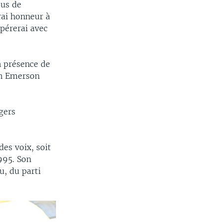
ous de
rai honneur à
pérerai avec
n présence de
en Emerson
gers
es voix, soit
1995. Son
u, du parti