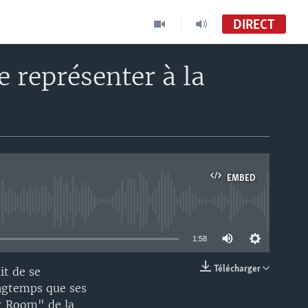
DIRECT
e représenter à la
EMBED
able
1:58
Télécharger
it de se
EMBED
ongtemps que ses
st Room" de la