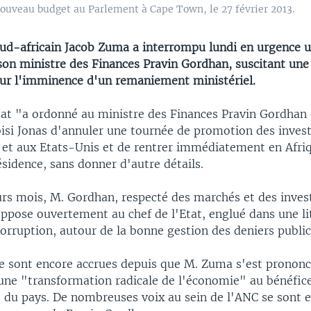
ouveau budget au Parlement à Cape Town, le 27 février 2013.
sud-africain Jacob Zuma a interrompu lundi en urgence 
 son ministre des Finances Pravin Gordhan, suscitant une
sur l'imminence d'un remaniement ministériel.
tat "a ordonné au ministre des Finances Pravin Gordhan 
isi Jonas d'annuler une tournée de promotion des inves
t aux Etats-Unis et de rentrer immédiatement en Afriq
sidence, sans donner d'autre détails.
urs mois, M. Gordhan, respecté des marchés et des inves
oppose ouvertement au chef de l'Etat, englué dans une li
orruption, autour de la bonne gestion des deniers public
 se sont encore accrues depuis que M. Zuma s'est prononc
 une "transformation radicale de l'économie" au bénéfice
e du pays. De nombreuses voix au sein de l'ANC se sont 