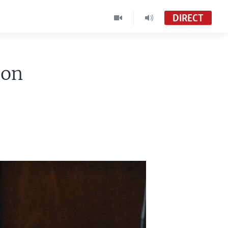
DIRECT
son