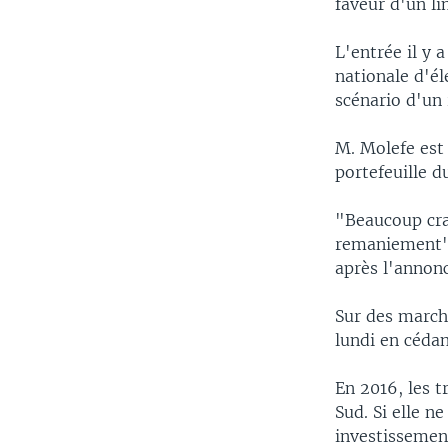
faveur d'un l
L'entrée il y
nationale d'él
scénario d'u
M. Molefe est
portefeuille d
"Beaucoup cra
remaniement",
après l'annonc
Sur des marché
lundi en cédan
En 2016, les t
Sud. Si elle n
investissement