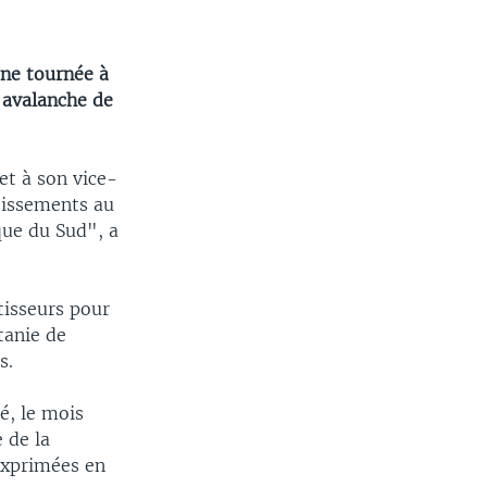
une tournée à
 avalanche de
et à son vice-
tissements au
ue du Sud", a
tisseurs pour
tanie de
s.
é, le mois
 de la
exprimées en