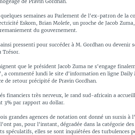
imogeage de Pravin Gordhan.
 a quelques semaines au Parlement de l'ex-patron de la 
ectricité Eskom, Brian Molefe, un proche de Jacob Zuma, 
n remaniement du gouvernement.
 ainsi pressenti pour succéder à M. Gordhan ou devenir s
u Trésor.
ignent que le président Jacob Zuma ne s'engage finale
 a commenté lundi le site d'information en ligne Daily
e de retour précipité de Pravin Gordhan.
s financiers très nerveux, le rand sud-africain a accueill
t 3% par rapport au dollar.
rois grandes agences de notation ont donné un sursis à l
e l'ont pas, pour l'instant, dégradée dans la catégorie des
s spéculatifs, elles se sont inquiétées des turbulences p