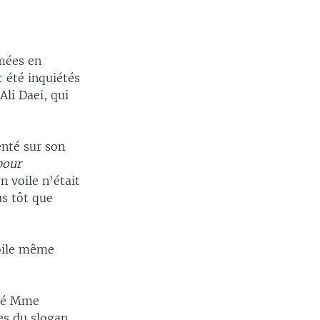
imées en
 été inquiétés
li Daei, qui
nté sur son
pour
n voile n'était
us tôt que
voile même
fié Mme
es du slogan