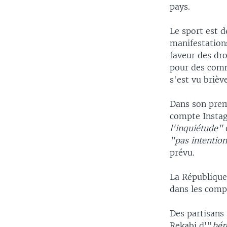
pays.
Le sport est 
manifestation
faveur des dr
pour des comm
s'est vu briè
Dans son prem
compte Insta
l'inquiétude"
"pas intentio
prévu.
La République
dans les compé
Des partisans 
Rekabi d'"
hér