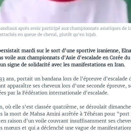
mondiaux après avoir participé aux championnats asiatiques de l
attachés en queue de cheval, plutôt qu'en hijab.
ersistait mardi sur le sort d'une sportive iranienne, Eln
ans voile aux championnats d'Asie d'escalade en Corée du
 signe de solidarité avec les manifestations en Iran.
33 ans, portait un bandana lors de l'épreuve d'escalade 
nt apparaître ses cheveux lors d'une seconde épreuve, s
es par la Fédération internationale d'escalade.
, où elle s'est classée quatrième, se déroulait dimanche
ès la mort de Mahsa Amini arrêtée à Téhéran pour "port
 en raison d'un voile couvrant insuffisamment ses cheve
des mœurs et qui a déclenché une vague de manifestations