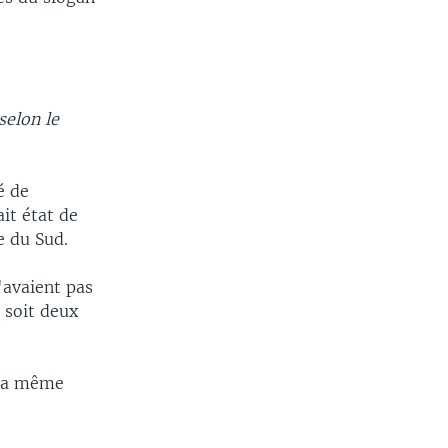
selon le
é de
it état de
e du Sud.
'avaient pas
, soit deux
 la même