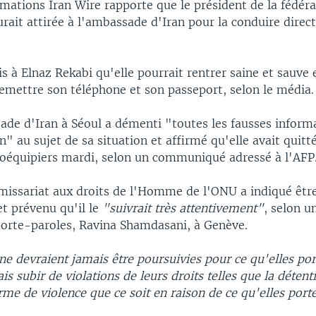
rmations Iran Wire rapporte que le président de la fédér
urait attirée à l'ambassade d'Iran pour la conduire dire
is à Elnaz Rekabi qu'elle pourrait rentrer saine et sauve 
remettre son téléphone et son passeport, selon le média.
ade d'Iran à Séoul a démenti "toutes les fausses informa
" au sujet de sa situation et affirmé qu'elle avait quitt
coéquipiers mardi, selon un communiqué adressé à l'AFP
ssariat aux droits de l'Homme de l'ONU a indiqué êtr
et prévenu qu'il le
"suivrait très attentivement"
, selon u
porte-paroles, Ravina Shamdasani, à Genève.
 devraient jamais être poursuivies pour ce qu'elles port
is subir de violations de leurs droits telles que la détent
me de violence que ce soit en raison de ce qu'elles port