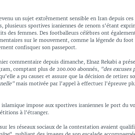
devenu un sujet extrêmement sensible en Iran depuis ces
s, plusieurs sportives iraniennes de renom s'étant expr
oits des femmes. Des footballeurs célèbres ont également
entaires sur le mouvement, comme la légende du foot A
vement confisquer son passeport.
ier commentaire depuis dimanche, Elnaz Rekabi a prése
gram, comptant plus de 200.000 abonnés,
"des excuses 
qu'elle a pu causer et assure que la décision de retirer so
nnelle"
mais motivée par l'appel à effectuer l'épreuve pl
 islamique impose aux sportives iraniennes le port du 
titions à l'étranger.
sur les réseaux sociaux de la contestation avaient quali
oïne
", publiant des images de son escalade accompagné