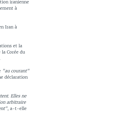
ation iranienne
ctement à
en Iran à
tions et la
é la Corée du
.
e
"au courant"
ne déclaration
ent. Elles ne
ion arbitraire
ent"
, a-t-elle