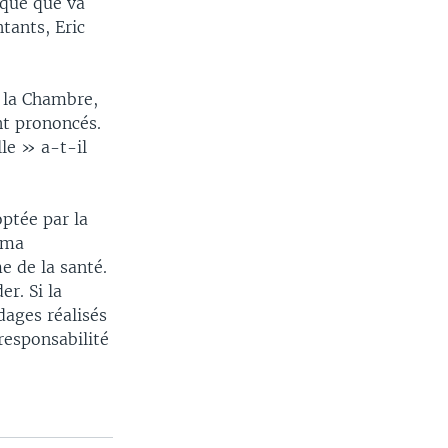
ique que va
tants, Eric
A la Chambre,
nt prononcés.
lle » a-t-il
optée par la
ama
e de la santé.
r. Si la
ages réalisés
responsabilité