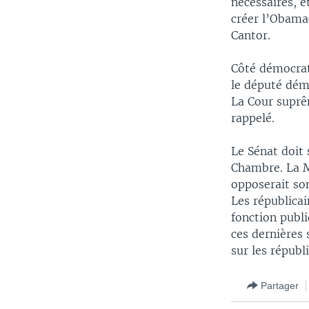
nécessaires, 
créer l’Obama
Cantor.
Côté démocrate
le député démo
La Cour suprêm
rappelé.
Le Sénat doit 
Chambre. La M
opposerait son
Les républicai
fonction publ
ces dernières
sur les républi
Partager