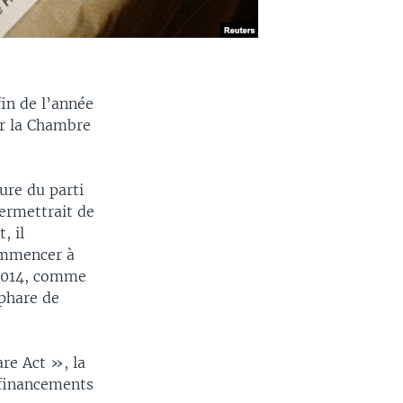
in de l’année
ar la Chambre
ure du parti
permettrait de
, il
ommencer à
 2014, comme
 phare de
are Act », la
 financements