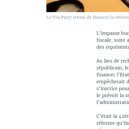
Le Tea Party refuse de financer la réfo
L’impasse bud
fiscale, suite
des représenta
Au lieu de re
républicain, l
financer l’Eta
empêcherait d
s'inscrire po
le prévoit la 
l'administrat
C’était la 42è
réforme qu’il