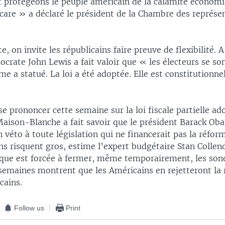
et protégeons le peuple américain de la calamité économ
care » a déclaré le président de la Chambre des représen
, on invite les républicains faire preuve de flexibilité. 
crate John Lewis a fait valoir que « les électeurs se so
e a statué. La loi a été adoptée. Elle est constitutionne
se prononcer cette semaine sur la loi fiscale partielle ad
aison-Blanche a fait savoir que le président Barack Ob
 véto à toute législation qui ne financerait pas la réform
ns risquent gros, estime l’expert budgétaire Stan Collende
ique est forcée à fermer, même temporairement, les sond
 semaines montrent que les Américains en rejetteront la 
cains.
Follow us
Print