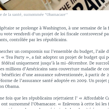
rme de la santé, surnommée "Obamacare''
gétaire se prolonge à Washington, à une semaine de la f
 au vote vendredi d'un projet de loi fiscale controversé p
nts, contrôlée par les républicains.
chercher un compromis sur l’ensemble du budget, l’aile d
e « Tea Party », a fait adopter un projet de budget qui 
t fédéral uniquement jusqu’à la mi-décembre. De surcroît
es millions d'Américains sans couverture maladie de c
ur bénéficier d'une assurance subventionnée, à partir de
réforme de l’assurance santé adoptée en 2009. Un projet
ion Obama.
me fois que les républicains rejettaient l’ « Affordable C
s ont surnommé l'Obamacare. « Enlevons à cette loi les