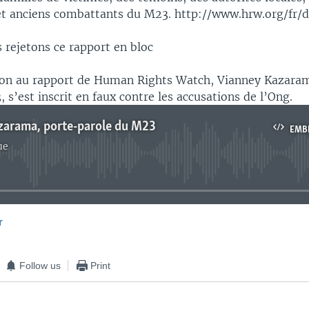
t anciens combattants du M23. http://www.hrw.org/fr/d
 rejetons ce rapport en bloc
ion au rapport de Human Rights Watch, Vianney Kazara
 s’est inscrit en faux contre les accusations de l’Ong.
zarama, porte-parole du M23
EMB
ue
No media source currently available
r
EMBED
Follow us
Print