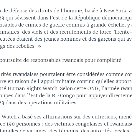
n de défense des droits de l’homme, basée à New York, a
23 qui sévissent dans l’est de la République démocratiq
onsables de crimes de guerre commis à grande échelle, y
mmaires, des viols et des recrutements de force. Trente-
cutées étaient des jeunes hommes et des garçons qui av
ngs des rebelles. »
e poursuite de responsables rwandais pour complicité
orités rwandaises pourraient être considérées comme co
re en raison de l’appui militaire continu qu’elles apport
uté Human Rights Watch. Selon cette ONG, l’armée rwan
roupes dans l’Est de la RD Congo pour appuyer directeme
3 dans des opérations militaires.
Watch a basé ses affirmations sur des entretiens, mené
ec 190 personnes : des victimes congolaises et rwandais
milles de victimes, des témoins, des autorités locales, 