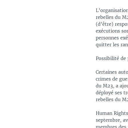
L’organisatio
rebelles du M
(d’être) resp
exécutions so
personnes exé
quitter les ra
Possibilité d
Certaines aut
crimes de guer
du M23, a ajo
déployé ses t
rebelles du M2
Human Rights 
septembre, av
membres des fa