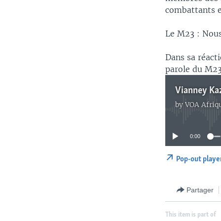
combattants e
Le M23 : Nous
Dans sa réact
parole du M23,
Vianney Ka
by
VOA Afriq
0:00
Pop-out playe
Partager
This item is part of