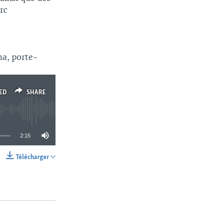
rc
ma, porte-
ED
SHARE
2:15
Télécharger
SHARE