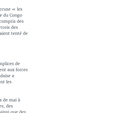
ccuse « les
ue du Congo
 compris des
trois des
aient tenté de
mplices de
ent aux forces
daise a
nt les
s de mai à
es, des
ainsi que des