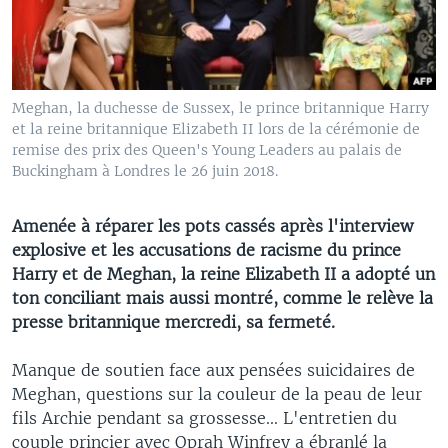
Meghan, la duchesse de Sussex, le prince britannique Harry
et la reine britannique Elizabeth II lors de la cérémonie de
remise des prix des Queen's Young Leaders au palais de
Buckingham à Londres le 26 juin 2018.
Amenée à réparer les pots cassés après l'interview
explosive et les accusations de racisme du prince
Harry et de Meghan, la reine Elizabeth II a adopté un
ton conciliant mais aussi montré, comme le relève la
presse britannique mercredi, sa fermeté.
Manque de soutien face aux pensées suicidaires de
Meghan, questions sur la couleur de la peau de leur
fils Archie pendant sa grossesse... L'entretien du
couple princier avec Oprah Winfrey a ébranlé la