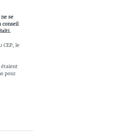
 ne se
 conseil
aïti.
u CEP, le
 étaient
ns pour