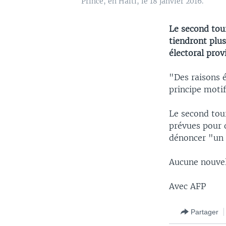
Prince, en Haïti, le 18 janvier 2016.
Le second tour
tiendront plu
électoral prov
"Des raisons é
principe motif
Le second tour
prévues pour 
dénoncer "un 
Aucune nouvel
Avec AFP
Partager