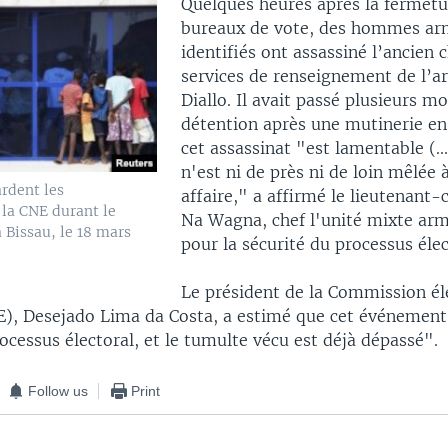
Quelques heures après la fermetu
bureaux de vote, des hommes ar
identifiés ont assassiné l’ancien 
services de renseignement de l’
Diallo. Il avait passé plusieurs mo
détention après une mutinerie en 
cet assassinat "est lamentable (..
n'est ni de près ni de loin mêlée 
rdent les
affaire," a affirmé le lieutenant
 la CNE durant le
Na Wagna, chef l'unité mixte ar
 Bissau, le 18 mars
pour la sécurité du processus élec
Le président de la Commission él
E), Desejado Lima da Costa, a estimé que cet événement 
rocessus électoral, et le tumulte vécu est déjà dépassé".
Follow us
Print