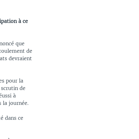
ipation à ce
nnoncé que
éroulement de
tats devraient
es pour la
 scrutin de
éussi à
 la journée.
té dans ce