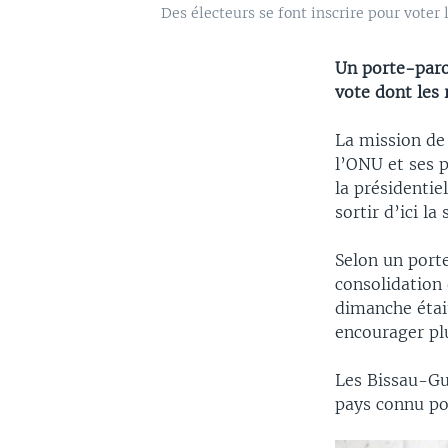
Des électeurs se font inscrire pour voter
Un porte-parol
vote dont les
La mission de
l’ONU et ses 
la présidentie
sortir d’ici l
Selon un port
consolidation 
dimanche était
encourager plu
Les Bissau-Gui
pays connu pou