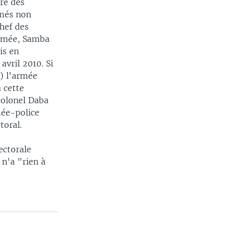
re des
més non
chef des
armée, Samba
is en
avril 2010. Si
.) l'armée
à cette
-colonel Daba
mée-police
toral.
ectorale
n'a "rien à