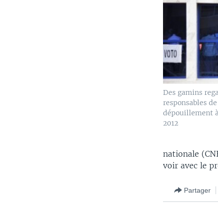
Des gamins rega
responsables de
dépouillement à
2012
nationale (CN
voir avec le p
Partager