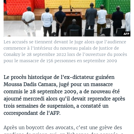
Les accusés se tiennent devant le juge alors que l'audience
commence à l'intérieur du nouveau palais de justice de
Conakry le 28 septembre 2022 lors de l'ouverture du procès
pour le massacre de 156 personnes en septembre 2009
Le procès historique de l’ex-dictateur guinéen
Moussa Dadis Camara, jugé pour un massacre
commis le 28 septembre 2009, a de nouveau été
ajourné mercredi alors qu'il devait reprendre après
trois semaines de suspension, a constaté un
correspondant de l'AFP.
Après un boycott des avocats, c'est une grève des