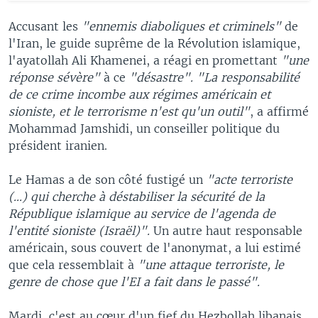
Accusant les
"ennemis diaboliques et criminels"
de
l'Iran, le guide suprême de la Révolution islamique,
l'ayatollah Ali Khamenei, a réagi en promettant
"une
réponse sévère"
à ce
"désastre". "La responsabilité
de ce crime incombe aux régimes américain et
sioniste, et le terrorisme n'est qu'un outil"
, a affirmé
Mohammad Jamshidi, un conseiller politique du
président iranien.
Le Hamas a de son côté fustigé un
"acte terroriste
(...) qui cherche à déstabiliser la sécurité de la
République islamique au service de l'agenda de
l'entité sioniste (Israël)".
Un autre haut responsable
américain, sous couvert de l'anonymat, a lui estimé
que cela ressemblait à
"une attaque terroriste, le
genre de chose que l'EI a fait dans le passé".
Mardi, c'est au cœur d'un fief du Hezbollah libanais