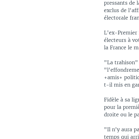
pressants de l
exclus de l'af
électorale fran
L'ex-Premier 
électeurs à vo
la France le 
"La trahison"
"l'effondremen
+amis+ politiq
t-il mis en ga
Fidèle à sa l
pour la premiè
droite ou le pa
"Il n'y aura p
temps qui arri