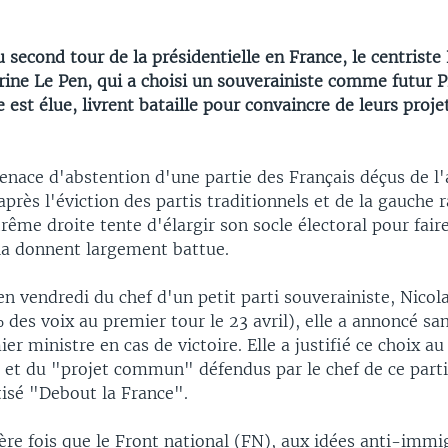
u second tour de la présidentielle en France, le centris
ine Le Pen, qui a choisi un souverainiste comme futur 
le est élue, livrent bataille pour convaincre de leurs proje
nace d'abstention d'une partie des Français déçus de l'a
après l'éviction des partis traditionnels et de la gauche r
trême droite tente d'élargir son socle électoral pour fair
la donnent largement battue.
en vendredi du chef d'un petit parti souverainiste, Nico
des voix au premier tour le 23 avril), elle a annoncé sa
 ministre en cas de victoire. Elle a justifié ce choix a
 et du "projet commun" défendus par le chef de ce parti
isé "Debout la France".
ère fois que le Front national (FN), aux idées anti-immi