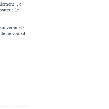
ellement", a
rvateur Le
"souveraineté
lle ne voulait