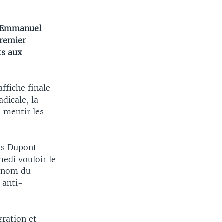
te Emmanuel
Premier
ts aux
ffiche finale
adicale, la
e mentir les
las Dupont-
medi vouloir le
u nom du
 anti-
gration et