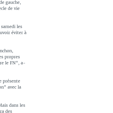
 de gauche,
cle de vie
 samedi les
uvoir éviter à
enchon,
mes propres
re le FN", a-
e présente
on" avec la
 Mais dans les
rra des