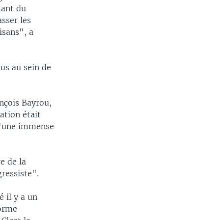
mant du
asser les
isans", a
us au sein de
nçois Bayrou,
ation était
é "une immense
e de la
ressiste".
é il y a un
forme