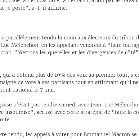
sociale, à l'éducation et à l'émancipation par le travail.
e je porte", a-t-il affirmé.
 a parallèlement tendu la main aux électeurs du tribun 
-Luc Mélenchon, en les appelant vendredi à "faire barra
on. "Mettons les querelles et les divergences de côté",
 qui a obtenu plus de 19% des voix au premier tour, s'es
signe de vote à ses partisans tout en affirmant qu'il ne
Front national le 7 mai.
nçaise n'était pas tendre samedi avec Jean-Luc Mélencho
ce insoumise", accusé avec cette stratégie de "faire la c
oite.
xte tendu, les appels à voter pour Emmanuel Macron se 