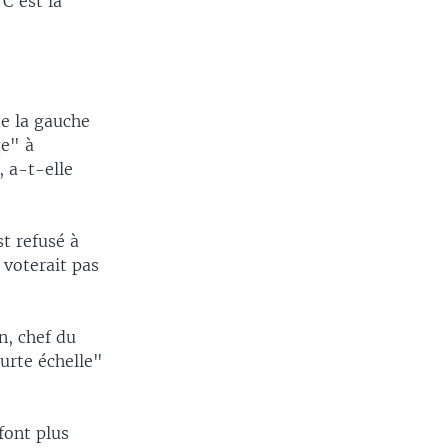
 C'est la
de la gauche
ge" à
 a-t-elle
t refusé à
 voterait pas
n, chef du
ourte échelle"
font plus