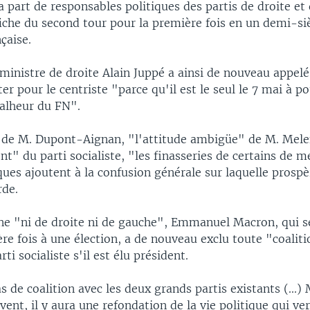
a part de responsables politiques des partis de droite et
fiche du second tour pour la première fois en un demi-siè
çaise.
ministre de droite Alain Juppé a ainsi de nouveau appelé
ter pour le centriste "parce qu'il est le seul le 7 mai à po
malheur du FN".
 de M. Dupont-Aignan, "l'attitude ambigüe" de M. Mel
t" du parti socialiste, "les finasseries de certains de 
ues ajoutent à la confusion générale sur laquelle prospè
rde.
igne "ni de droite ni de gauche", Emmanuel Macron, qui s
re fois à une élection, a de nouveau exclu toute "coaliti
rti socialiste s'il est élu président.
as de coalition avec les deux grands partis existants (...)
vent, il y aura une refondation de la vie politique qui ve