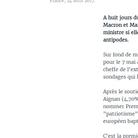
France, 24 avril 2017.
A huit jours d
Macron et Mar
ministre si el
antipodes.
Sur fond de me
pour le 7 mai 
cheffe de l'ex
sondages qui 
Après le souti
Aignan (4,70% 
nommer Premier
"patriotisme"
européen bapt
C'est la premi