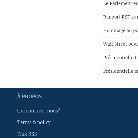
Le Parlement eu
Rapport RSF 2017
Hommage au poli
Wall Street ouvr
Présidentielle f
Présidentielle 
Apprenez L'anglais
À PROPOS
SUIVEZ-NOUS
Qui sommes-nous?
Terms & policy
Flux RSS
Langues