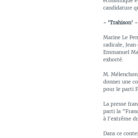
économique et 
candidature qu
- 'Trahison' -
Marine Le Pen
radicale, Jean
Emmanuel Macr
exhorté.
M. Mélenchon,
donner une con
pour le parti 
La presse fra
parti la "Fran
à l'extrême dr
Dans ce conte