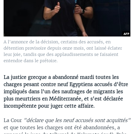
A l'annonce de la décision, certains des accusés, en
détention provisoire depuis onze mois, ont laissé éclater
leur joie, tandis que des applaudissements se faisaient
entendre dans le prétoire.
La justice grecque a abandonné mardi toutes les
charges pesant contre neuf Egyptiens accusés d'être
impliqués dans l'un des naufrages de migrants les
plus meurtriers en Méditerranée, et s'est déclarée
incompétente pour juger cette affaire.
La Cour
"déclare que les neuf accusés sont acquittés"
et que toutes les charges ont été abandonnées, a