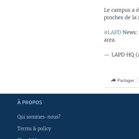
Le campus a ét
proches de la 
#LAPD
News
area.
— LAPD HQ 
Partager
Apprenez L'anglais
À PROPOS
SUIVEZ-NOUS
Qui sommes-nous?
Terms & policy