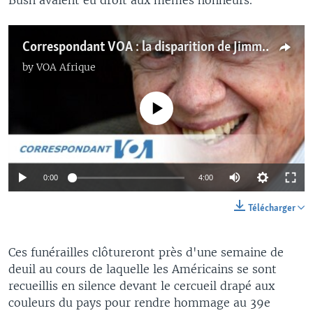
Correspondant VOA : la disparition de Jimmy Carter
by
VOA Afrique
No media source currently available
Auto
0:00
4:00
240p
Télécharger
360p
Auto
240p
360p
480p
Ces funérailles clôtureront près d'une semaine de
480p
deuil au cours de laquelle les Américains se sont
720p
720p
recueillis en silence devant le cercueil drapé aux
couleurs du pays pour rendre hommage au 39e