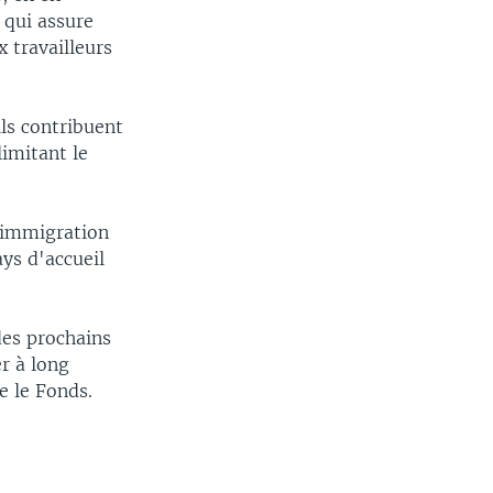
 qui assure
x travailleurs
ils contribuent
limitant le
l'immigration
ys d'accueil
des prochains
er à long
e le Fonds.