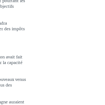
t pourtant les
bjectifs
ndra
yer des impôts
n avait fait
 la capacité
nouveaux venus
sus des
agne auraient