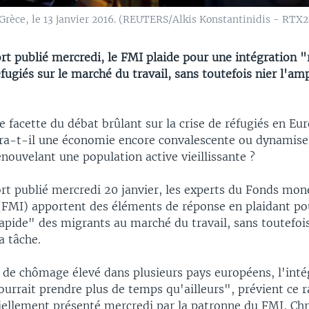
 Grèce, le 13 janvier 2016. (REUTERS/Alkis Konstantinidis - RTX
rt publié mercredi, le FMI plaide pour une intégration "
fugiés sur le marché du travail, sans toutefois nier l'am
e facette du débat brûlant sur la crise de réfugiés en Eur
ra-t-il une économie encore convalescente ou dynamise
renouvelant une population active vieillissante ?
rt publié mercredi 20 janvier, les experts du Fonds mon
 (FMI) apportent des éléments de réponse en plaidant po
apide" des migrants au marché du travail, sans toutefois
a tâche.
 de chômage élevé dans plusieurs pays européens, l'inté
 pourrait prendre plus de temps qu'ailleurs", prévient ce 
ciellement présenté mercredi par la patronne du FMI, Chr