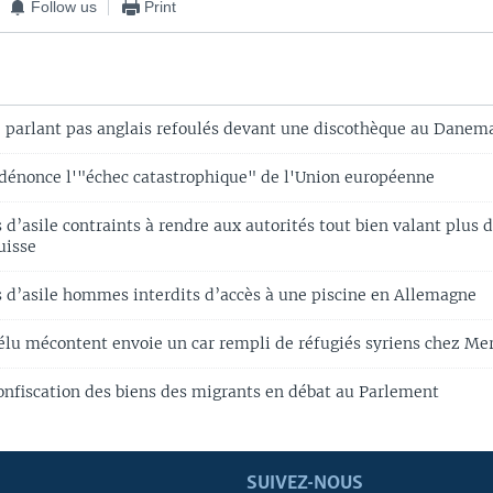
Follow us
Print
 parlant pas anglais refoulés devant une discothèque au Danem
dénonce l'"échec catastrophique" de l'Union européenne
’asile contraints à rendre aux autorités tout bien valant plus d
uisse
d’asile hommes interdits d’accès à une piscine en Allemagne
élu mécontent envoie un car rempli de réfugiés syriens chez Me
onfiscation des biens des migrants en débat au Parlement
SUIVEZ-NOUS