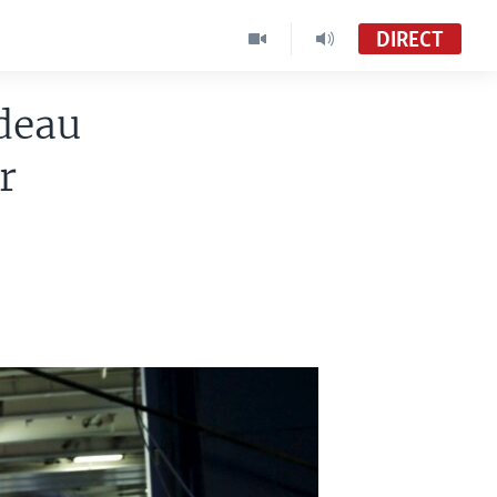
DIRECT
rdeau
r