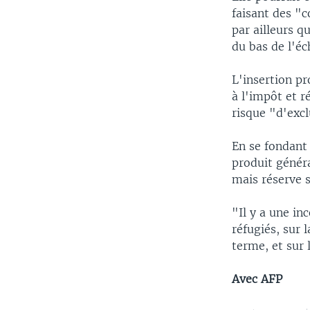
faisant des "c
par ailleurs q
du bas de l'éc
L'insertion pr
à l'impôt et r
risque "d'excl
En se fondant 
produit généra
mais réserve s
"Il y a une in
réfugiés, sur 
terme, et sur 
Avec AFP