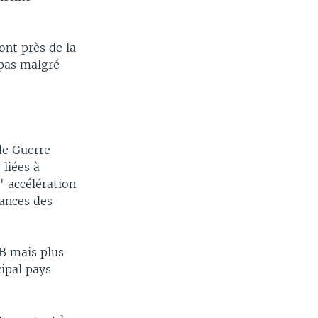
ont près de la
 pas malgré
de Guerre
 liées à
 accélération
nances des
IB mais plus
ipal pays