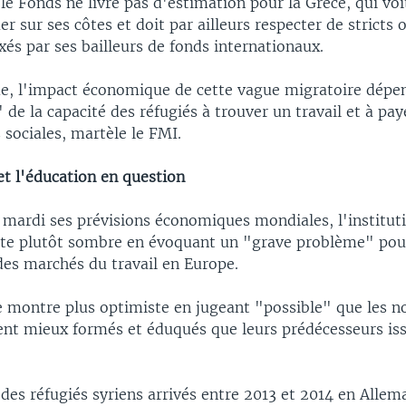
e Fonds ne livre pas d'estimation pour la Grèce, qui voi
er sur ses côtes et doit par ailleurs respecter de stricts o
xés par ses bailleurs de fonds internationaux.
, l'impact économique de cette vague migratoire dépe
e la capacité des réfugiés à trouver un travail et à pa
 sociales, martèle le FMI.
et l'éducation en question
mardi ses prévisions économiques mondiales, l'institutio
te plutôt sombre en évoquant un "grave problème" pour
des marchés du travail en Europe.
e montre plus optimiste en jugeant "possible" que les 
ent mieux formés et éduqués que leurs prédécesseurs is
des réfugiés syriens arrivés entre 2013 et 2014 en Allem