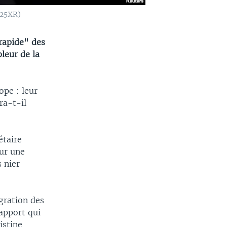
225XR)
rapide" des
pleur de la
ope : leur
ra-t-il
étaire
ur une
 nier
gration des
rapport qui
istine