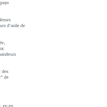
 pays
blèmes
urs d'asile de
ée,
ux
mandeurs
r des
e" de
, en en