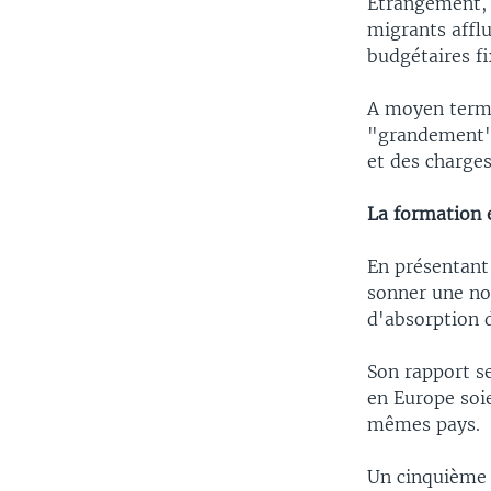
Etrangement, l
migrants afflu
budgétaires fi
A moyen terme
"grandement" d
et des charges
La formation 
En présentant 
sonner une no
d'absorption 
Son rapport s
en Europe soi
mêmes pays.
Un cinquième 