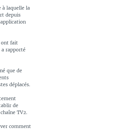
 à laquelle la
rt depuis
 application
ont fait
 a rapporté
gné que de
ents
tes déplacés.
rtement
tablir de
 chaîne TV2.
rouver comment