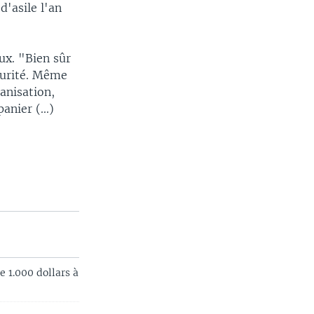
'asile l'an
x. "Bien sûr
curité. Même
ganisation,
nier (...)
e 1.000 dollars à