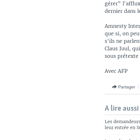
gérer" l'afflu
dernier dans l
Amnesty Inte
que si, on pe
s'ils ne parle
Claus Juul, qu
sous prétexte
Avec AFP
Partager
A lire aussi
Les demandeurs d
leur entrée en S