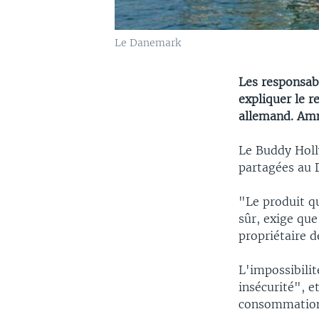
Le Danemark
Les responsab
expliquer le r
allemand. Amne
Le Buddy Holly
partagées au 
"Le produit q
sûr, exige que
propriétaire 
L'impossibilit
insécurité", 
consommations