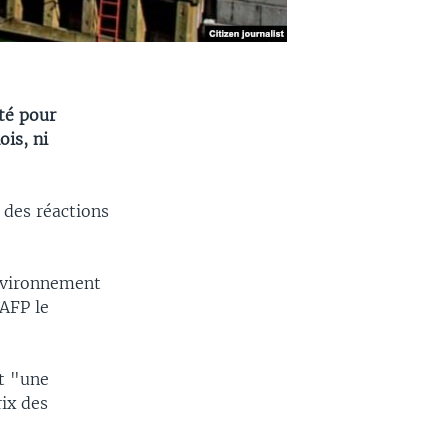
té pour
ois, ni
 des réactions
environnement
'AFP le
it "une
ix des