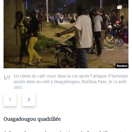
Un client du café court dans la rue après l'attaque d'hommes
1/7
armés dans un café à Ouagadougou, Burkina Faso, le 13 août
2017.
P
N
r
e
e
x
v
t
Ouagadougou quadrillée
i
s
o
l