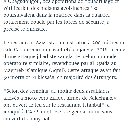
A Ouagadougou, des opérations de "quadrillage et
u
i
vérification des maisons avoisinantes" se
s
d
poursuivaient dans la matinée dans la quartier
s
e
totalement bouclé par les forces de sécurité, a
l
précisé le ministre.
i
d
Le restaurant Aziz Istanbul est situé à 200 mètres du
e
café Cappuccino, qui avait été en janvier 2016 la cible
d'une attaque jihadiste sanglante, selon un mode
opératoire similaire, revendiquée par al-Qaïda au
Maghreb islamique (Aqmi). Cette attaque avait fait
30 morts et 71 blessés, en majorité des étrangers.
"Selon des témoins, au moins deux assaillants
arrivés à moto vers 21H00, armés de Kalachnikov,
ont ouvert le feu sur le restaurant Istanbul", a
indiqué à l'AFP un officier de gendarmerie sous
couvert d'anonymat.