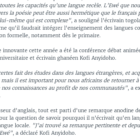
toutes les capacités qu’une langue recèle. L’Ewé que no
ers la poésie peut être aussi hermétique que le français 
e lui-même qui est complexe"
, a souligné l’écrivain togo
ime qu'il faudrait intégrer l'enseignement des langues 
ion formelle, notamment dès le primaire.
e innovante cette année a été la conférence débat anim
niversitaire et écrivain ghanéen Kofi Anyidoho.
rtes fait des études dans des langues étrangères, et acq
mais il est important pour nous africains de retourner à
e nos connaissances au profit de nos communautés"
, a e
.
sseur d'anglais, tout est parti d'une remarque anodine d
jour la question de savoir pourquoi il n’écrivait qu'en l
angue locale.
"J’ai trouvé sa remarque pertinente et depu
 Ewé"
, a déclaré Kofi Anyidoho.