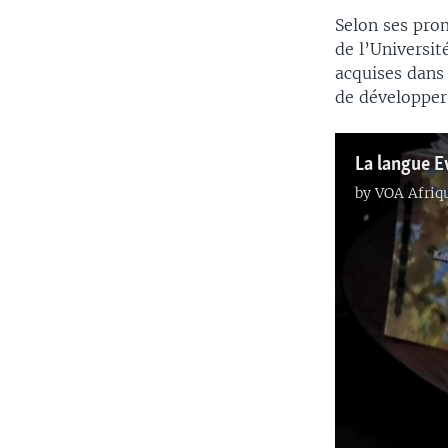
Selon ses prom
de l’Universi
acquises dans 
de développer
by
VOA Afriq