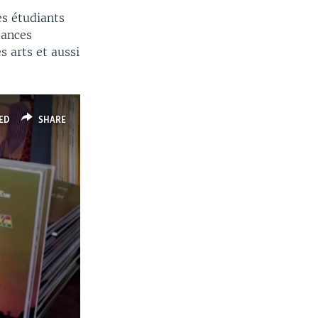
es étudiants
sances
s arts et aussi
ED
SHARE