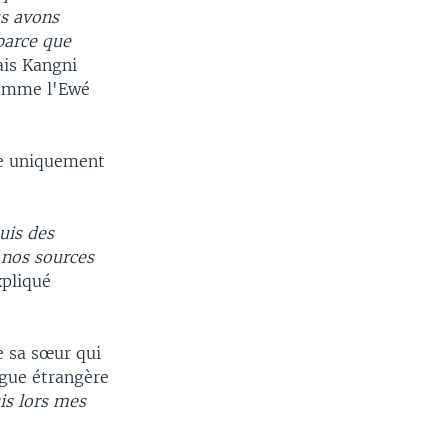
us avons
parce que
lais Kangni
comme l'Ewé
ée uniquement
uis des
 nos sources
xpliqué
e sa sœur qui
angue étrangère
is lors mes