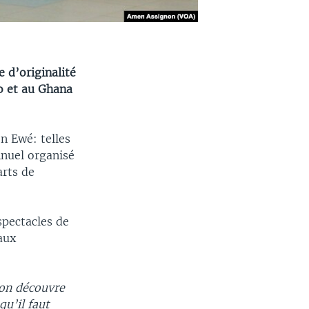
e d’originalité
o et au Ghana
n Ewé: telles
nnuel organisé
arts de
 spectacles de
 aux
 on découvre
u’il faut