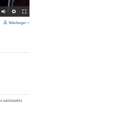
Télécharger
SHARE
width
px
es nationales