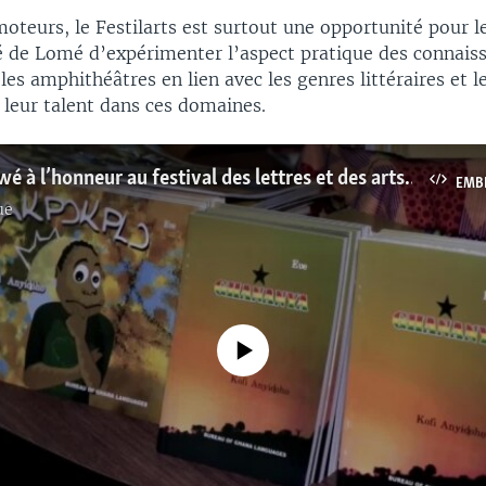
oteurs, le Festilarts est surtout une opportunité pour l
té de Lomé d’expérimenter l’aspect pratique des connais
les amphithéâtres en lien avec les genres littéraires et le
 leur talent dans ces domaines.
La langue Ewé à l’honneur au festival des lettres et des arts de Lomé
EMB
ue
No media source currently available