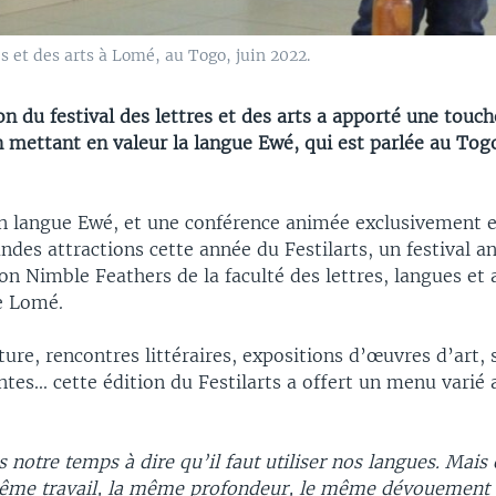
s et des arts à Lomé, au Togo, juin 2022.
n du festival des lettres et des arts a apporté une touch
n mettant en valeur la langue Ewé, qui est parlée au Tog
en langue Ewé, et une conférence animée exclusivement e
andes attractions cette année du Festilarts, un festival a
ion Nimble Feathers de la faculté des lettres, langues et 
de Lomé.
iture, rencontres littéraires, expositions d’œuvres d’art,
ntes... cette édition du Festilarts a offert un menu varié
notre temps à dire qu’il faut utiliser nos langues. Mais
même travail, la même profondeur, le même dévouement q