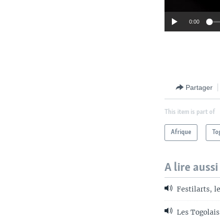
0:00
Partager
This item is part of
Afrique
To
A lire aussi
Festilarts, l
Les Togolais