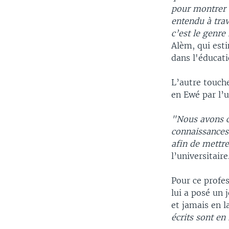
pour montrer 
entendu à trav
c’est le genr
Alèm, qui est
dans l'éducat
L’autre touch
en Ewé par l’u
"Nous avons ce
connaissances 
afin de mettr
l’universitaire
Pour ce profe
lui a posé un 
et jamais en l
écrits sont en