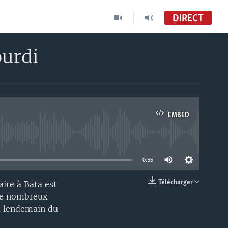
DIRECT
ourdi
EMBED
able
0:55
Télécharger
aire à Bata est
EMBED
 De nombreux
au lendemain du