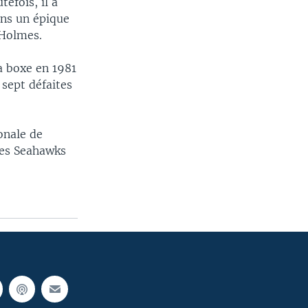
tefois, il a
ans un épique
 Holmes.
la boxe en 1981
 sept défaites
ionale de
des Seahawks