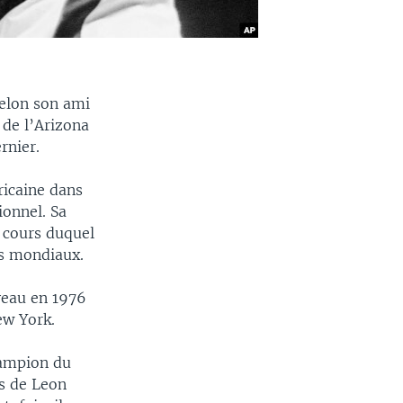
Selon son ami
 de l’Arizona
rnier.
ricaine dans
ionnel. Sa
 cours duquel
ds mondiaux.
veau en 1976
ew York.
hampion du
s de Leon