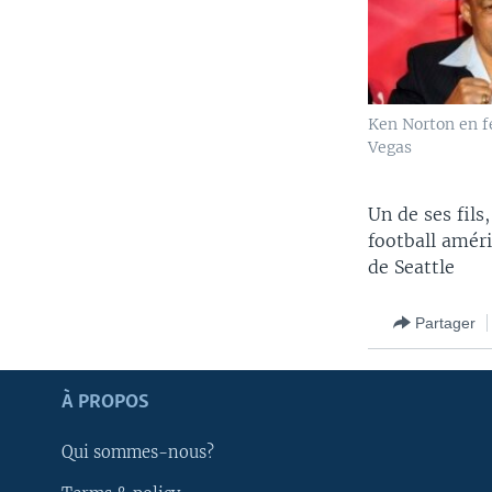
Ken Norton en f
Vegas
Un de ses fils
football amér
de Seattle
Partager
Apprenez L'anglais
À PROPOS
SUIVEZ-NOUS
Qui sommes-nous?