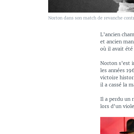
Norton dans son match de revanche contr
L’ancien cham
et ancien mana
où il avait ét
Norton s’est i
les années 196
victoire hist
il a cassé la 
Il a perdu un 
lors d'un vio