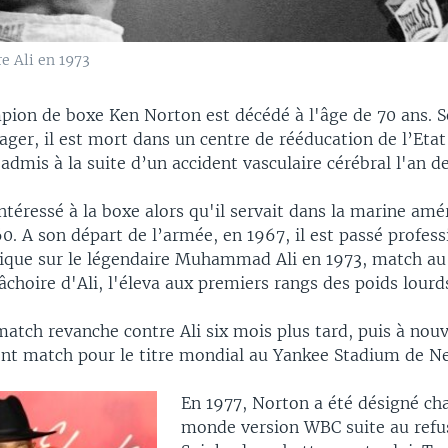
e Ali en 1973
pion de boxe Ken Norton est décédé à l'âge de 70 ans. 
ger, il est mort dans un centre de rééducation de l’Etat
é admis à la suite d’un accident vasculaire cérébral l'an de
ntéressé à la boxe alors qu'il servait dans la marine amé
0. A son départ de l’armée, en 1967, il est passé profess
orique sur le légendaire Muhammad Ali en 1973, match au
mâchoire d'Ali, l'éleva aux premiers rangs des poids lour
match revanche contre Ali six mois plus tard, puis à nou
lent match pour le titre mondial au Yankee Stadium de N
En 1977, Norton a été désigné c
monde version WBC suite au refu