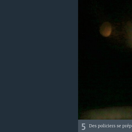
5
Des policiers se prép