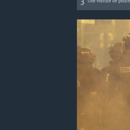
3
Une voiture de polic