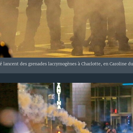
té lancent des grenades lacrymogènes à Charlotte, en Caroline du