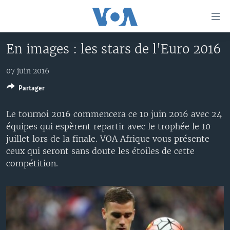
Liens
d'accessibilité
Menu
En images : les stars de l'Euro 2016
principal
À LA UNE
Retour
07 juin 2016
TV
AFRIQUE
à
la
Partager
RADIO
ÉTATS-UNIS
LE MONDE AUJOURD'HUI
navigation
AUTRES LANGUES
MONDE
VOA60 AFRIQUE
LE MONDE AUJOURD'HUI
principale
Le tournoi 2016 commencera ce 10 juin 2016 avec 24
Retour
équipes qui espèrent repartir avec le trophée le 10
SPORT
WASHINGTON FORUM
À VOTRE AVIS
BAMBARA
à
Apprenez L'anglais
juillet lors de la finale. VOA Afrique vous présente
CORRESPONDANT VOA
VOTRE SANTÉ VOTRE AVENIR
FULFULDE
la
ceux qui seront sans doute les étoiles de cette
recherche
compétition.
SUIVEZ-NOUS
FOCUS SAHEL
LE MONDE AU FÉMININ
LINGALA
REPORTAGES
L'AMÉRIQUE ET VOUS
SANGO
VOUS + NOUS
DIALOGUE DES RELIGIONS
Langues
CARNET DE SANTÉ
RM SHOW