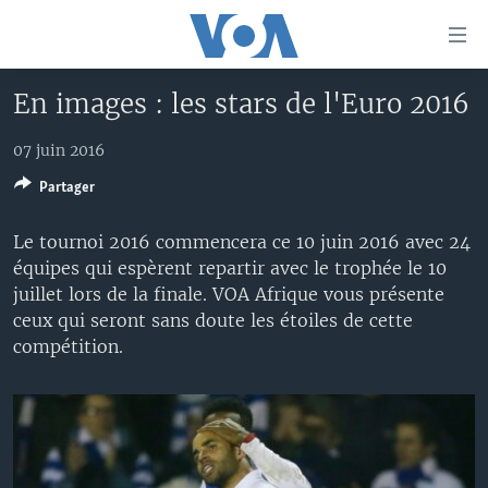
Liens
d'accessibilité
Menu
En images : les stars de l'Euro 2016
principal
À LA UNE
Retour
07 juin 2016
TV
AFRIQUE
à
la
Partager
RADIO
ÉTATS-UNIS
LE MONDE AUJOURD'HUI
navigation
AUTRES LANGUES
MONDE
VOA60 AFRIQUE
LE MONDE AUJOURD'HUI
principale
Le tournoi 2016 commencera ce 10 juin 2016 avec 24
Retour
équipes qui espèrent repartir avec le trophée le 10
SPORT
WASHINGTON FORUM
À VOTRE AVIS
BAMBARA
à
Apprenez L'anglais
juillet lors de la finale. VOA Afrique vous présente
CORRESPONDANT VOA
VOTRE SANTÉ VOTRE AVENIR
FULFULDE
la
ceux qui seront sans doute les étoiles de cette
recherche
compétition.
SUIVEZ-NOUS
FOCUS SAHEL
LE MONDE AU FÉMININ
LINGALA
REPORTAGES
L'AMÉRIQUE ET VOUS
SANGO
VOUS + NOUS
DIALOGUE DES RELIGIONS
Langues
CARNET DE SANTÉ
RM SHOW