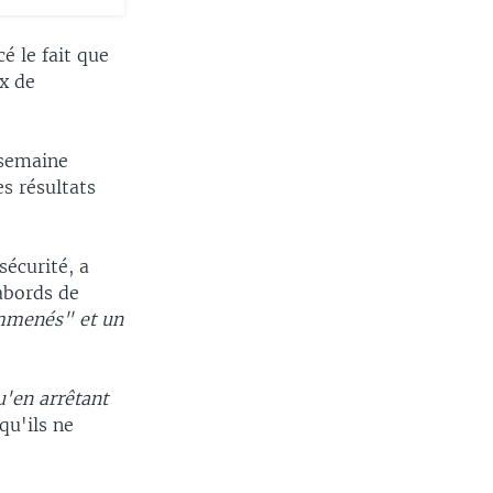
é le fait que
ux de
 semaine
s résultats
sécurité, a
 abords de
menés" et un
u'en arrêtant
qu'ils ne