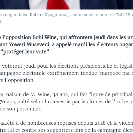
ion ougandaise Robert Kyagulanyi, connu sous le nom de Bobi Wi
1.
 l'opposition Bobi Wine, qui affrontera jeudi dans les ur
tant Yoweri Museveni, a appelé mardi les électeurs ougan
 "protéger leur vote".
voteront jeudi pour les élections présidentielle et législ
ampagne électorale extrêmement tendue, marquée par d
e l'opposition.
a maison de M. Wine, 38 ans, qui fait figure de principal
6 ans, a été selon lui investie par les forces de l'ordre, 
e son personnel.
arrêté à de nombreuses reprises depuis 2018 et la violen
re lui et contre ses supporters lors de la campagne élec