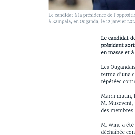
Le candidat à la présidence de l'opposit
à Kampala, en Ouganda, le 12 janvier 202
Le candidat de
président sor
en masse et à
Les Ougandais 
terme d'une c
répétées contr
Mardi matin, l
M. Museveni, 7
des membres d
M. Wine a été 
déchaînée cont