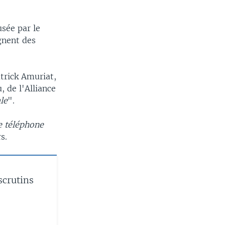
usée par le
ignent des
trick Amuriat,
 de l'Alliance
ale
".
e téléphone
s.
scrutins