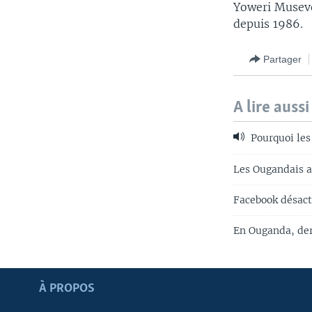
Yoweri Museven
depuis 1986.
Partager
A lire aussi
Pourquoi les
Les Ougandais au
Facebook désact
En Ouganda, der
Apprenez L'anglais
À PROPOS