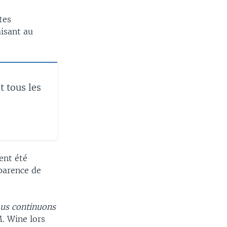
tes
aisant au
 tous les
ent été
sparence de
ous continuons
M. Wine lors