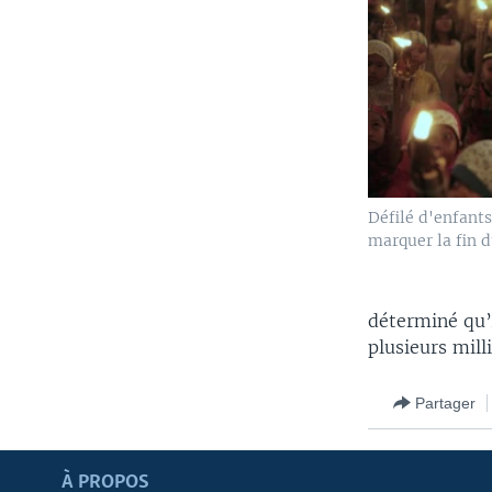
Défilé d'enfant
marquer la fin
déterminé qu’A
plusieurs mill
Partager
Apprenez L'anglais
À PROPOS