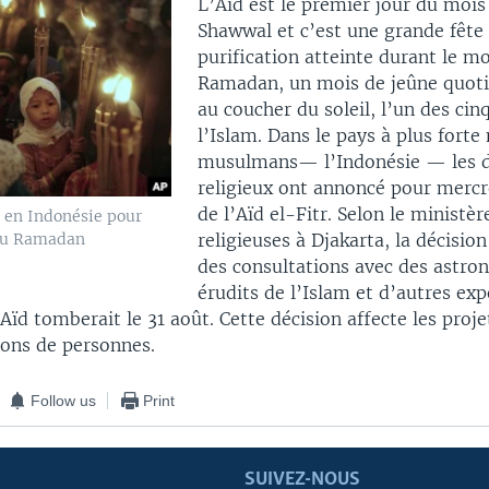
L’Aïd est le premier jour du mois
Shawwal et c’est une grande fête
purification atteinte durant le mo
Ramadan, un mois de jeûne quoti
au coucher du soleil, l’un des cinq
l’Islam. Dans le pays à plus forte
musulmans— l’Indonésie — les d
religieux ont annoncé pour mercr
de l’Aïd el-Fitr. Selon le ministèr
s en Indonésie pour
 du Ramadan
religieuses à Djakarta, la décision 
des consultations avec des astro
érudits de l’Islam et d’autres exp
ïd tomberait le 31 août. Cette décision affecte les proje
ions de personnes.
Follow us
Print
SUIVEZ-NOUS