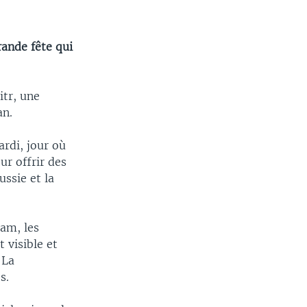
rande fête qui
itr, une
an.
rdi, jour où
r offrir des
ussie et la
lam, les
t visible et
 La
s.