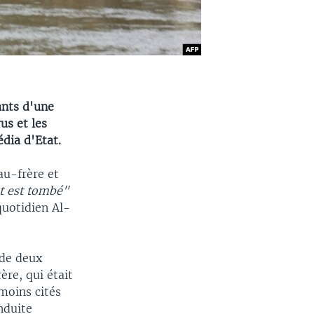
ants d'une
us et les
dia d'Etat.
au-frère et
et est tombé"
quotidien Al-
 de deux
ère, qui était
moins cités
nduite