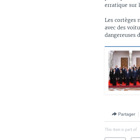
erratique sur 
Les cortèges 
avec des voit
dangereuses d
Partager
This item is part of