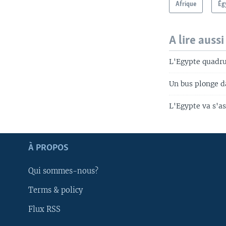
Afrique
Ég
A lire aussi
L'Egypte quadru
Un bus plonge d
L'Egypte va s'as
Apprenez L'anglais
À PROPOS
SUIVEZ-NOUS
Qui sommes-nous?
Terms & policy
Flux RSS
Langues