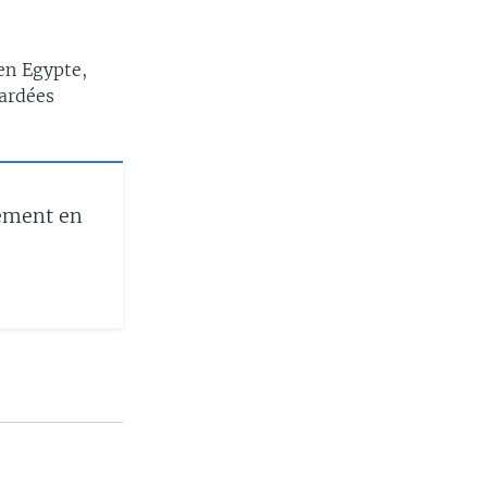
en Egypte,
bardées
ement en