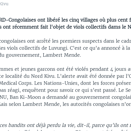
Kivu
RD-Congolaises ont libéré les cinq villages où plus cent
 ont récemment fait l'objet de viols collectifs dams le 
congolaises ont arrêté les premiers suspects dans le cad
les viols collectifs de Luvungi. C’est ce qu’a annoncé à l
 du gouvernement, Lambert Mende.
emmes et jeunes garcons ont été violés pendant 4 jours 
e localité du Nord Kivu. L’alerte avait été donnée par l
Medical Corps. Les Nations-Unies, dont les forces présen
pas réagi, enquêtent pour savoir ce qui s’est passé. Le Se
’ONU, Ban Ki-Moon a demandé au gouvernement congolai
Mais selon Lambert Mende, les autorités congolaises n’o
ces bandits ont déjà perdu la vie, dit-il, parce qu’ils ont 