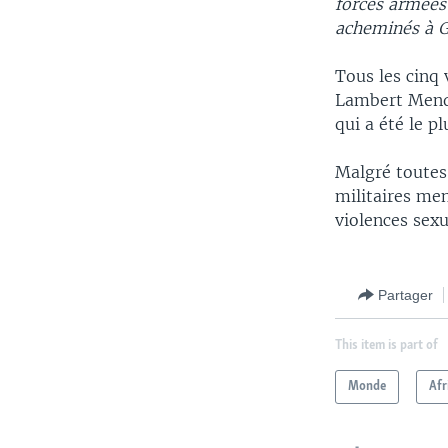
forces armées 
acheminés à Go
Tous les cinq 
Lambert Mendé
qui a été le p
Malgré toutes
militaires me
violences sexu
Partager
This item is part of
Monde
Afr