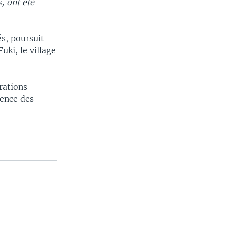
, ont été
és, poursuit
ki, le village
rations
cence des