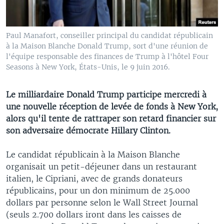
Paul Manafort, conseiller principal du candidat républicain
à la Maison Blanche Donald Trump, sort d'une réunion de
l'équipe responsable des finances de Trump à l'hôtel Four
Seasons à New York, États-Unis, le 9 juin 2016.
Le milliardaire Donald Trump participe mercredi à
une nouvelle réception de levée de fonds à New York,
alors qu'il tente de rattraper son retard financier sur
son adversaire démocrate Hillary Clinton.
Le candidat républicain à la Maison Blanche
organisait un petit-déjeuner dans un restaurant
italien, le Cipriani, avec de grands donateurs
républicains, pour un don minimum de 25.000
dollars par personne selon le Wall Street Journal
(seuls 2.700 dollars iront dans les caisses de