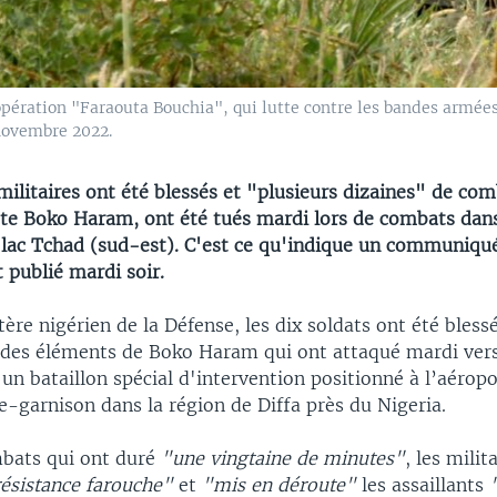
opération "Faraouta Bouchia", qui lutte contre les bandes armées
 novembre 2022.
militaires ont été blessés et "plusieurs dizaines" de co
ste Boko Haram, ont été tués mardi lors de combats dans
 lac Tchad (sud-est). C'est ce qu'indique un communiqu
publié mardi soir.
tère nigérien de la Défense, les dix soldats ont été bless
des éléments de Boko Haram qui ont attaqué mardi ver
n bataillon spécial d'intervention positionné à l’aéropo
e-garnison dans la région de Diffa près du Nigeria.
bats qui ont duré
"une vingtaine de minutes"
, les milit
ésistance farouche"
et
"mis en déroute"
les assaillants
"