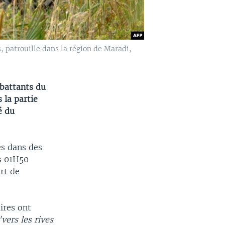
, patrouille dans la région de Maradi,
mbattants du
 la partie
é du
és dans des
s 01H50
rt de
aires ont
vers les rives