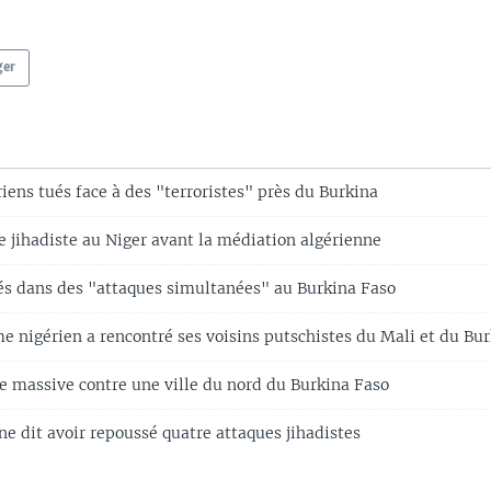
ger
riens tués face à des "terroristes" près du Burkina
e jihadiste au Niger avant la médiation algérienne
ués dans des "attaques simultanées" au Burkina Faso
e nigérien a rencontré ses voisins putschistes du Mali et du Bu
te massive contre une ville du nord du Burkina Faso
e dit avoir repoussé quatre attaques jihadistes