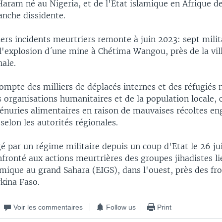
aram né au Nigeria, et de l'Etat islamique en Afrique de
anche dissidente.
ers incidents meurtriers remonte à juin 2023: sept milit
l'explosion d´une mine à Chétima Wangou, près de la vill
nale.
ompte des milliers de déplacés internes et des réfugiés 
 organisations humanitaires et de la population locale, 
pénuries alimentaires en raison de mauvaises récoltes e
 selon les autorités régionales.
gé par un régime militaire depuis un coup d'Etat le 26 jui
ronté aux actions meurtrières des groupes jihadistes li
lamique au grand Sahara (EIGS), dans l'ouest, près des fr
kina Faso.
Voir les commentaires
Follow us
Print