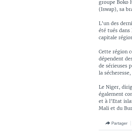
groupe Boko H
(Iswap), sa br
L'un des derni
été tués dans 
capitale régio
Cette région c
dépendent des
de sérieuses 
la sécheresse,
Le Niger, diri
également conf
et à l'Etat is
Mali et du Bur
Partager