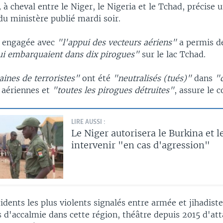
,
à cheval entre le Niger, le Nigeria et le Tchad, précise 
 ministère publié mardi soir.
e engagée avec
"l'appui des vecteurs aériens"
a permis de
ui embarquaient dans dix pirogues"
sur le lac Tchad.
aines de terroristes"
ont été
"neutralisés (tués)"
dans
"
aériennes et
"toutes les pirogues détruites"
, assure le
LIRE AUSSI :
Le Niger autorisera le Burkina et l
intervenir "en cas d'agression"
cidents les plus violents signalés entre armée et jihadist
s d'accalmie dans cette région, théâtre depuis 2015 d'at