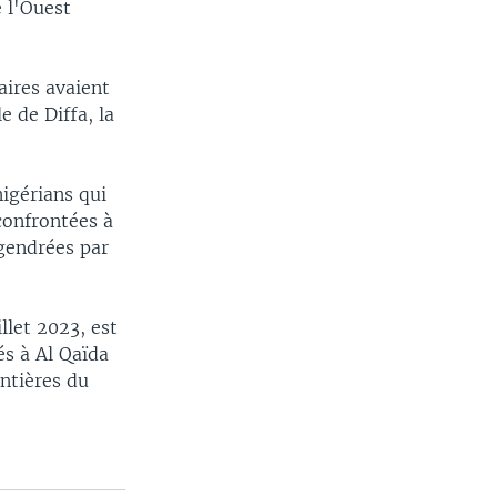
 l'Ouest
aires avaient
e de Diffa, la
nigérians qui
confrontées à
ngendrées par
llet 2023, est
és à Al Qaïda
ontières du