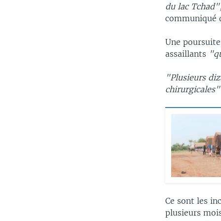
du lac Tchad"
communiqué du
Une poursuit
assaillants
"q
"Plusieurs diz
chirurgicales"
Ce sont les in
plusieurs moi