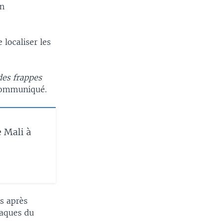
un
 localiser les
des frappes
 communiqué.
e Mali à
es après
taques du