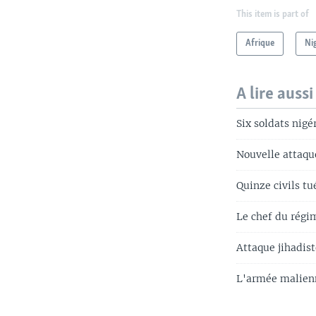
This item is part of
Afrique
Ni
A lire aussi
Six soldats nigé
Nouvelle attaqu
Quinze civils t
Le chef du régim
Attaque jihadis
L'armée malienn