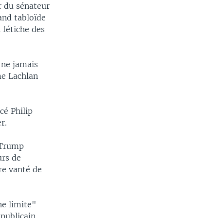
r du sénateur
and tabloïde
 fétiche des
 ne jamais
me Lachlan
cé Philip
r.
d Trump
urs de
re vanté de
ne limite"
épublicain