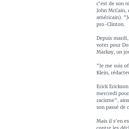
c'est de son n
John McCain, d
américain). "J
pro-Clinton.
Depuis mardi, 
voter pour Do
Markay, un jo
"Je me suis of
Klein, rédact
Erick Erickson
mercredi pour 
racisme", ains
son passé de 
Mais il s'en e
contre les déc