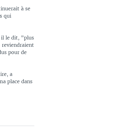
nuerait à se
s qui
.
 le dit, "plus
s reviendraient
rdus pour de
ire, a
 ma place dans