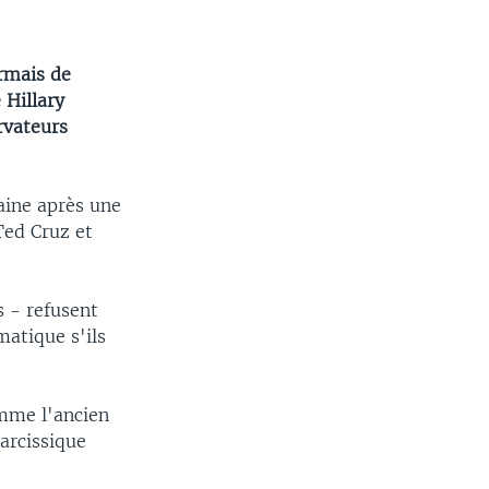
rmais de
 Hillary
rvateurs
aine après une
Ted Cruz et
s - refusent
matique s'ils
omme l'ancien
arcissique