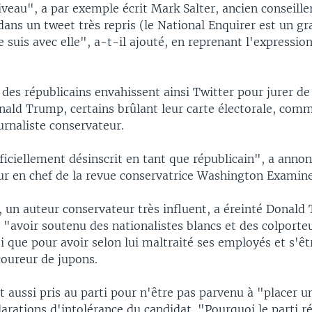
iveau", a par exemple écrit Mark Salter, ancien conseille
ans un tweet très repris (le National Enquirer est un gr
e suis avec elle", a-t-il ajouté, en reprenant l'expression
des républicains envahissent ainsi Twitter pour jurer de
nald Trump, certains brûlant leur carte électorale, com
urnaliste conservateur.
ficiellement désinscrit en tant que républicain", a annon
eur en chef de la revue conservatrice Washington Examine
, un auteur conservateur très influent, a éreinté Donal
"avoir soutenu des nationalistes blancs et des colporte
i que pour avoir selon lui maltraité ses employés et s'êt
coureur de jupons.
st aussi pris au parti pour n'être pas parvenu à "placer u
larations d'intolérance du candidat. "Pourquoi le parti r