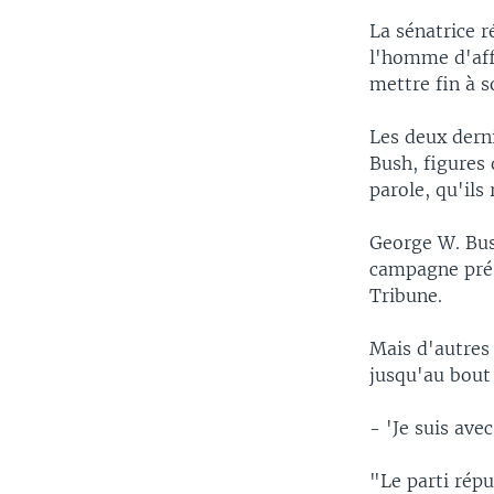
La sénatrice r
l'homme d'affa
mettre fin à s
Les deux dern
Bush, figures 
parole, qu'ils
George W. Bus
campagne prés
Tribune.
Mais d'autres 
jusqu'au bout 
- 'Je suis avec
"Le parti répu