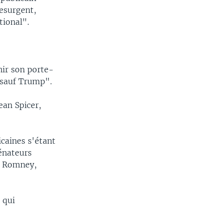
Resurgent,
tional".
nir son porte-
 sauf Trump".
ean Spicer,
icaines s'étant
énateurs
t Romney,
 qui