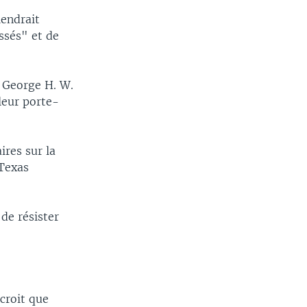
iendrait
ssés" et de
e George H. W.
 leur porte-
res sur la
 Texas
de résister
 croit que