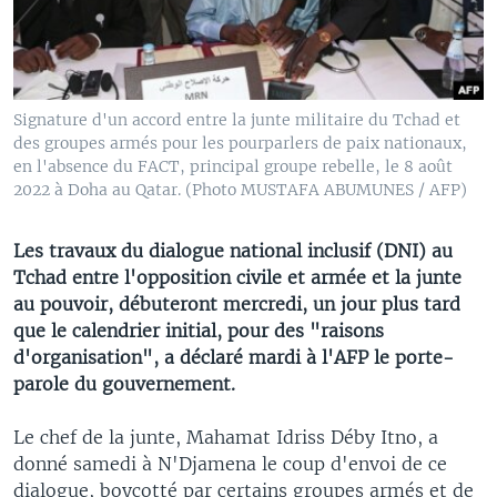
Signature d'un accord entre la junte militaire du Tchad et
des groupes armés pour les pourparlers de paix nationaux,
en l'absence du FACT, principal groupe rebelle, le 8 août
2022 à Doha au Qatar. (Photo MUSTAFA ABUMUNES / AFP)
Les travaux du dialogue national inclusif (DNI) au
Tchad entre l'opposition civile et armée et la junte
au pouvoir, débuteront mercredi, un jour plus tard
que le calendrier initial, pour des "raisons
d'organisation", a déclaré mardi à l'AFP le porte-
parole du gouvernement.
Le chef de la junte, Mahamat Idriss Déby Itno, a
donné samedi à N'Djamena le coup d'envoi de ce
dialogue, boycotté par certains groupes armés et de