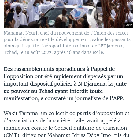
Mahamat Nouri, chef du mouvement de l'Union des forces
pour la démocratie et le développement, salue les passants
alors qu'il quitte l'aéroport international de N'Djamena,
Tchad, le 18 août 2022, après 16 ans dans exilé.
Des rassemblements sporadiques à l'appel de
l'opposition ont été rapidement dispersés par un
important dispositif policier à N'Djamena, la junte
au pouvoir au Tchad ayant interdit toute
manifestation, a constaté un journaliste de l'AFP.
Wakit Tamma, un collectif de partis d'opposition et
d'associations de la société civile, avait appelé à
manifester contre le Conseil militaire de transition
(CMT), dirigé par Mahamat Idriss Déby Itno, fils du