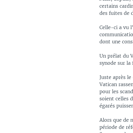
certains card
des fuites de 
Celle-ci a vu 
communication
dont une consu
Un prélat du 
synode sur la 
Juste après le
Vatican rasse
pour les scand
soient celles 
égarés puissen
Alors que de 
période de ré