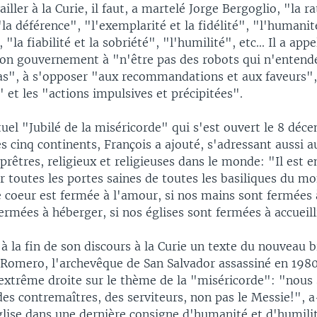
iller à la Curie, il faut, a martelé Jorge Bergoglio, "la ra
"la déférence", "l'exemplarité et la fidélité", "l'humanit
"la fiabilité et la sobriété", "l'humilité", etc... Il a appe
n gouvernement à "n'être pas des robots qui n'entende
s", à s'opposer "aux recommandations et aux faveurs", 
 et les "actions impulsives et précipitées".
uel "Jubilé de la miséricorde" qui s'est ouvert le 8 déc
s cinq continents, François a ajouté, s'adressant aussi a
 prêtres, religieux et religieuses dans le monde: "Il est e
ir toutes les portes saines de toutes les basiliques du mo
 coeur est fermée à l'amour, si nos mains sont fermées 
rmées à héberger, si nos églises sont fermées à accueill
 à la fin de son discours à la Curie un texte du nouveau
 Romero, l'archevêque de San Salvador assassiné en 198
trême droite sur le thème de la "miséricorde": "nou
des contremaîtres, des serviteurs, non pas le Messie!", a-
glise dans une dernière consigne d'humanité et d'humilit