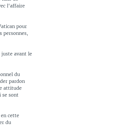
c l'affaire
Vatican pour
s personnes,
juste avant le
sonnel du
nder pardon
e attitude
i se sont
 en cette
er du