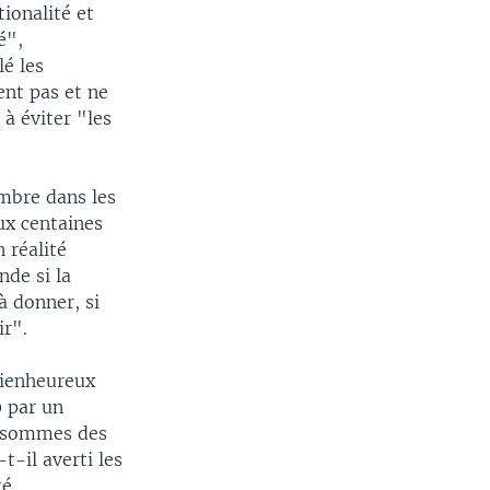
tionalité et
é",
lé les
nt pas et ne
à éviter "les
embre dans les
ux centaines
n réalité
nde si la
à donner, si
ir".
 bienheureux
0 par un
s sommes des
t-il averti les
é.