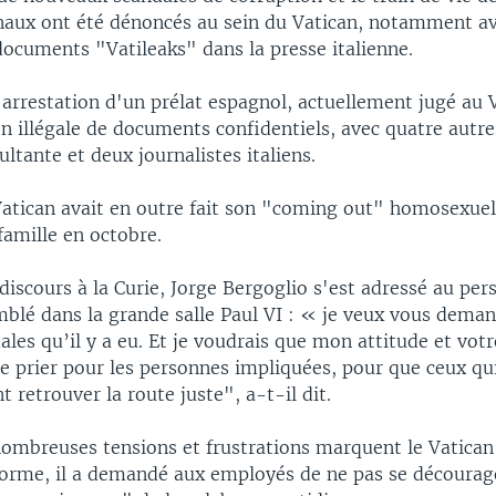
inaux ont été dénoncés au sein du Vatican, notamment ave
documents "Vatileaks" dans la presse italienne.
l'arrestation d'un prélat espagnol, actuellement jugé au 
 illégale de documents confidentiels, avec quatre autre
ltante et deux journalistes italiens.
Vatican avait en outre fait son "coming out" homosexuel 
famille en octobre.
 discours à la Curie, Jorge Bergoglio s'est adressé au per
mblé dans la grande salle Paul VI : « je veux vous dema
ales qu’il y a eu. Et je voudrais que mon attitude et votr
de prier pour les personnes impliquées, pour que ceux qu
t retrouver la route juste", a-t-il dit.
nombreuses tensions et frustrations marquent le Vatican
forme, il a demandé aux employés de ne pas se décourag