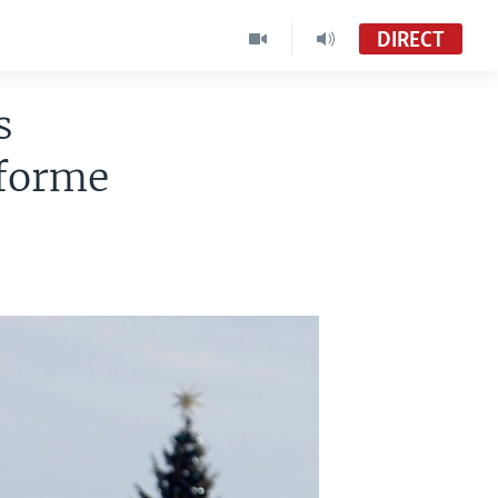
DIRECT
s
éforme