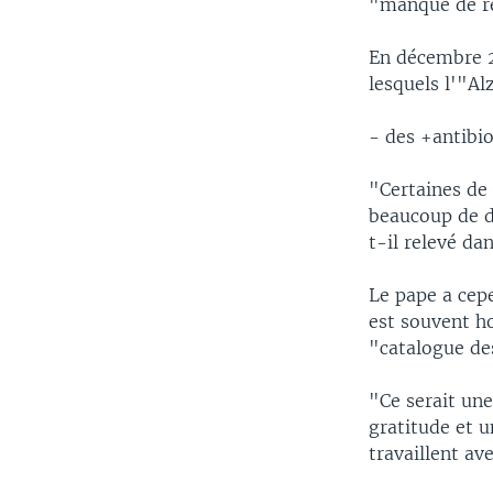
"manque de re
En décembre 2
lesquels l'"Al
- des +antibio
"Certaines de
beaucoup de d
t-il relevé da
Le pape a cep
est souvent ho
"catalogue de
"Ce serait une
gratitude et 
travaillent av