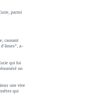
Curie, parmi
e, causant
p d'âmes", a-
rie qui lui
t énuméré un
rimer une vive
nnêtes qui