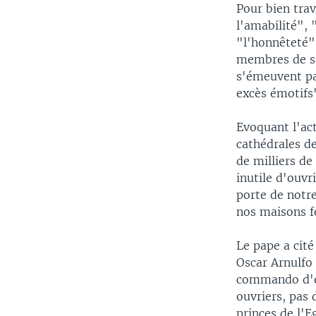
Pour bien trava
l'amabilité", 
"l'honnêteté", 
membres de so
s'émeuvent pa
excès émotifs"
Evoquant l'act
cathédrales de
de milliers de
inutile d'ouvr
porte de notre
nos maisons fe
Le pape a cité
Oscar Arnulfo
commando d'ex
ouvriers, pas 
princes de l'E