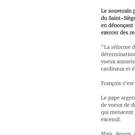
Le souverain p
du Saint-Siège
en dénonçant 
exercer des re
"La réforme de
détermination,
voeux annuels
cardinaux et é
François s'est
Le pape argent
de voeux de d
qui menacent 
excessif.
Mais, depuis, 