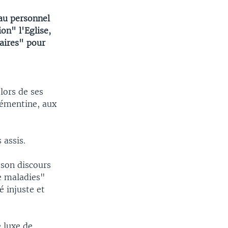
 au personnel
on" l'Eglise,
aires" pour
lors de ses
lémentine, aux
 assis.
 son discours
e maladies"
 injuste et
e luxe de