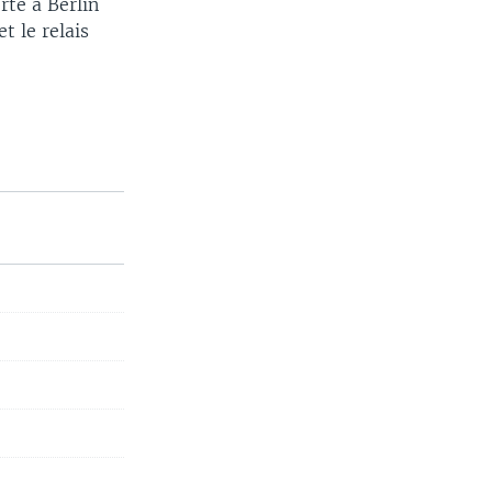
rté à Berlin
t le relais