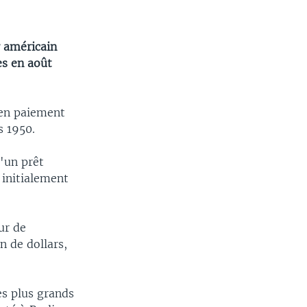
r américain
es en août
 en paiement
s 1950.
'un prêt
t initialement
ur de
n de dollars,
es plus grands