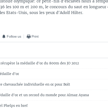
histoire olympique: ce petit-fils d'esclaves noirs a rempo
36 les 100 m et 200 m, le concours du saut en longueur e
es Etats-Unis, sous les yeux d'Adolf Hilter.
Follow us
Print
récupère la médaille d'or du 800m des JO 2012
édaille d'or
re chevauchée individuelle en or pour Bolt
édaille d'or et un record du monde pour Almaz Ayana
el Phelps en bref