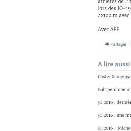
athlètes de l'
lors des JO-19
4x100 m avec l
Avec AFP
Partager
A lire aussi
Caster Semenya 
Bolt perd une m
JO 2016 : derniè
JO 2016 : une m
JO 2016 - Micha