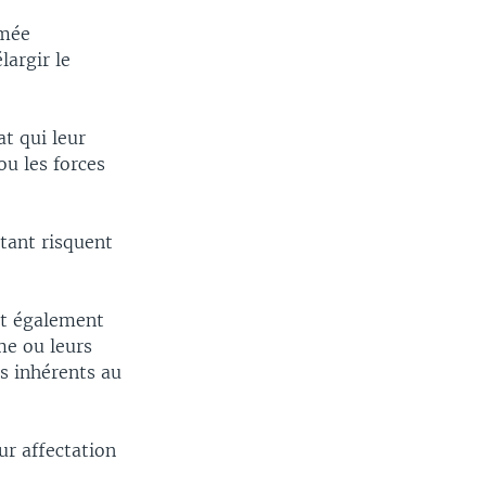
rmée
largir le
t qui leur
ou les forces
stant risquent
nt également
me ou leurs
es inhérents au
ur affectation