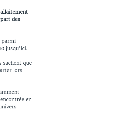
'allaitement
épart des
, parmi
0 jusqu'ici.
ls sachent que
arter lors
notamment
rencontrée en
univers