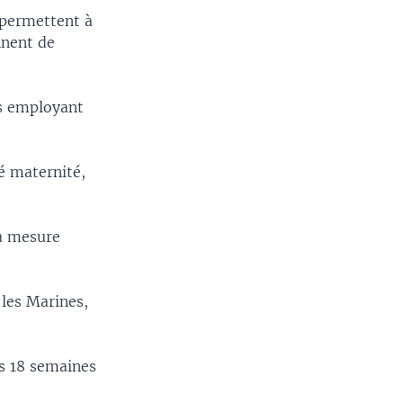
 permettent à
nnent de
es employant
é maternité,
la mesure
 les Marines,
s 18 semaines