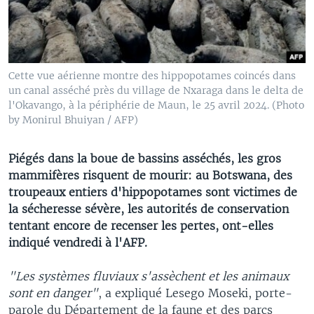
Cette vue aérienne montre des hippopotames coincés dans
un canal asséché près du village de Nxaraga dans le delta de
l'Okavango, à la périphérie de Maun, le 25 avril 2024. (Photo
by Monirul Bhuiyan / AFP)
Piégés dans la boue de bassins asséchés, les gros
mammifères risquent de mourir: au Botswana, des
troupeaux entiers d'hippopotames sont victimes de
la sécheresse sévère, les autorités de conservation
tentant encore de recenser les pertes, ont-elles
indiqué vendredi à l'AFP.
"Les systèmes fluviaux s'assèchent et les animaux
sont en danger"
, a expliqué Lesego Moseki, porte-
parole du Département de la faune et des parcs