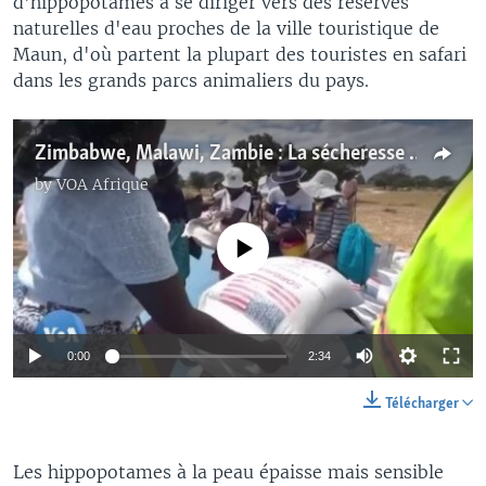
d'hippopotames à se diriger vers des réserves
naturelles d'eau proches de la ville touristique de
Maun, d'où partent la plupart des touristes en safari
dans les grands parcs animaliers du pays.
Zimbabwe, Malawi, Zambie : La sécheresse aggrave la crise alimentaire en Afrique australe
by
VOA Afrique
No media source currently available
0:00
2:34
Télécharger
Les hippopotames à la peau épaisse mais sensible